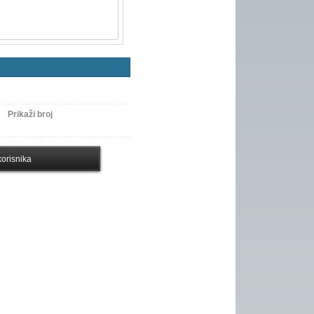
Prikaži broj
orisnika