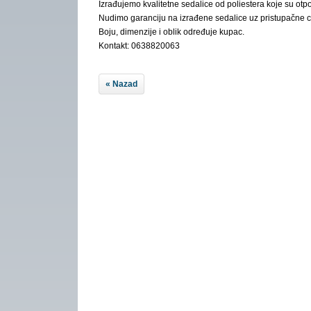
Izrađujemo kvalitetne sedalice od poliestera koje su otpo
Nudimo garanciju na izrađene sedalice uz pristupačne 
Boju, dimenzije i oblik određuje kupac.
Kontakt: 0638820063
« Nazad