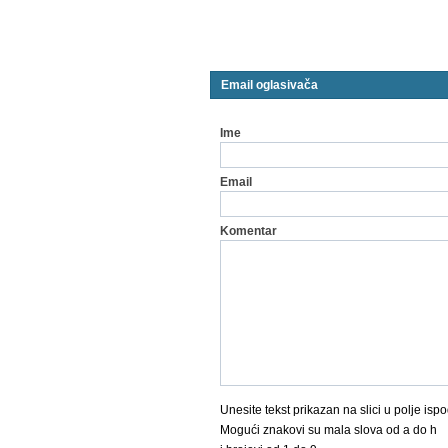
Email oglasivača
Ime
Email
Komentar
Unesite tekst prikazan na slici u polje ispo
Mogući znakovi su mala slova od a do h