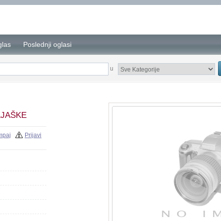
glas
Poslednji oglasi
u
LJAŠKE
mpaj
Prijavi