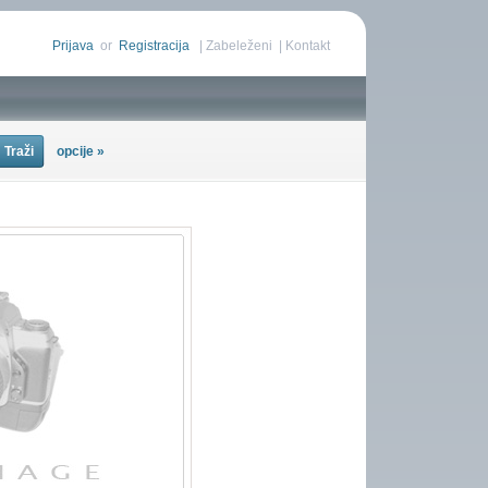
Prijava
or
Registracija
|
Zabeleženi
|
Kontakt
opcije »