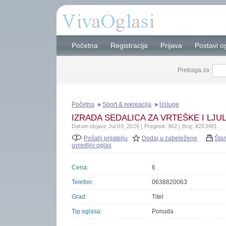
Početna
Registracija
Prijava
Postavi o
Pretraga za
Početna
»
Sport & rekreacija
»
Usluge
IZRADA SEDALICA ZA VRTEŠKE I LJU
Datum objave Jul 09, 2026 | Pregledi: 962 | Broj: #203481
Pošalji prijatelju
Dodaj u zabeležene
Šta
uvredljiv oglas
Cena:
6
Telefon:
0638820063
Grad:
Titel
Tip oglasa:
Ponuda