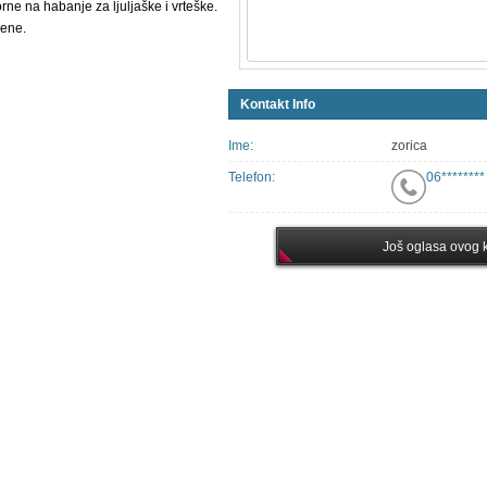
rne na habanje za ljuljaške i vrteške.
cene.
Kontakt Info
Ime:
zorica
Telefon:
06********
Još oglasa ovog k