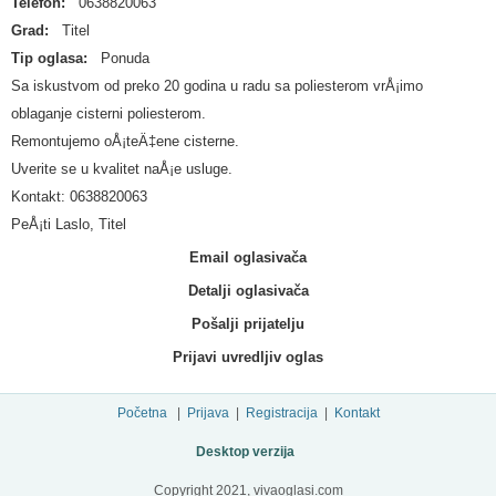
Telefon:
0638820063
Grad:
Titel
Tip oglasa:
Ponuda
Sa iskustvom od preko 20 godina u radu sa poliesterom vrÅ¡imo
oblaganje cisterni poliesterom.
Remontujemo oÅ¡teÄ‡ene cisterne.
Uverite se u kvalitet naÅ¡e usluge.
Kontakt: 0638820063
PeÅ¡ti Laslo, Titel
Email oglasivača
Detalji oglasivača
Pošalji prijatelju
Prijavi uvredljiv oglas
Početna
|
Prijava
|
Registracija
|
Kontakt
Desktop verzija
Copyright 2021, vivaoglasi.com