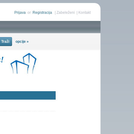
Prijava
or
Registracija
|
Zabeleženi
|
Kontakt
opcije »
orisnika