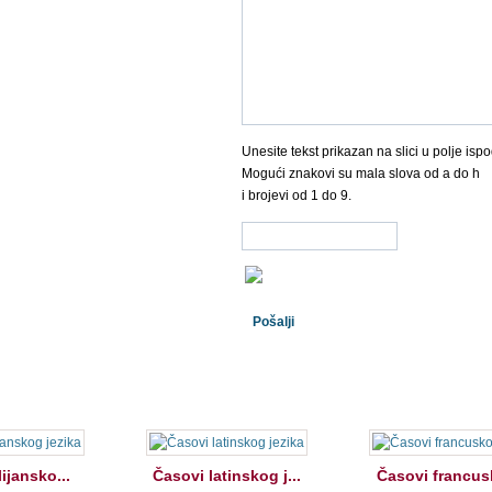
Unesite tekst prikazan na slici u polje ispo
Mogući znakovi su mala slova od a do h
i brojevi od 1 do 9.
lijansko...
Časovi latinskog j...
Časovi francusk