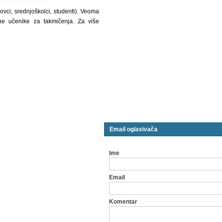
ci, srednjoškolci, studenti). Veoma
ane učenike za takmičenja. Za više
Email oglasivača
Ime
Email
Komentar