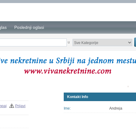
glas
Poslednji oglasi
u
Kontakt Info
mpaj
Prijavi
Ime:
Andreja
Još oglasa ovog k