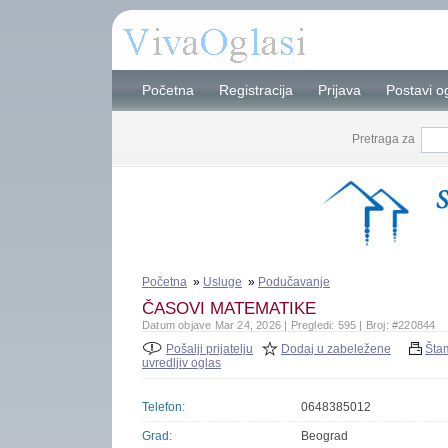
Početna
Registracija
Prijava
Postavi o
Pretraga za
Početna
»
Usluge
»
Podučavanje
ČASOVI MATEMATIKE
Datum objave Mar 24, 2026 | Pregledi: 595 | Broj: #220844
Pošalji prijatelju
Dodaj u zabeležene
Šta
uvredljiv oglas
Telefon:
0648385012
Grad:
Beograd