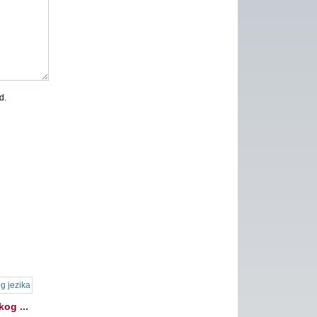
d.
og ...