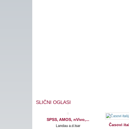
SLIČNI OGLASI
SPSS, AMOS, nVivo,...
Časovi ita
Landau a.d.Isar