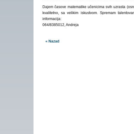
Dajem časove matematike učenicima svih uzrasta (osnov
kvalitetno, sa velikim iskustvom. Spremam talentov
informacija:
064/8385012, Andreja
« Nazad