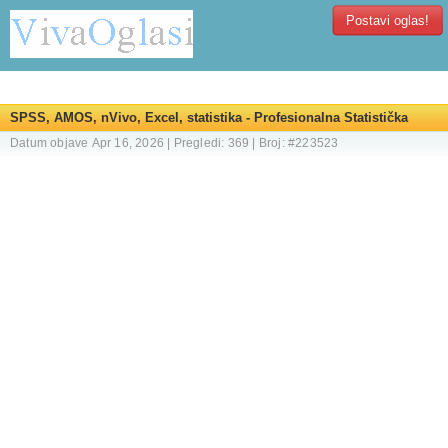
Postavi oglas!
SPSS, AMOS, nVivo, Excel, statistika - Profesionalna Statistička
Agencija - Vaš Pouzdan Partner za Analizu Podataka
Datum objave Apr 16, 2026 | Pregledi: 369 | Broj: #223523