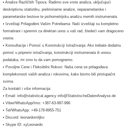
• Analize Različitih Tipova: Radimo sve vrste analiza, uključujući
deskriptivnu statistiku, preliminarne analize, neparametarske i
parametarske testove te psihometrijsku analizu mernih instrumenata.
• Izveštaji Prilagođeni Vašim Potrebama: Naši izveštaji su kompletno
formatirani i spremni za direktan unos u vaš rad, štedeći vam dragoceno
vreme.
• Konsultacije i Pomoć u Konstrukciji Istraživanja: Ako trebate dodatnu
pomoć u pripremi istraživanja, konstrukciji instrumenata ili unosu
podataka, mi smo tu da vam pomognemo.
• Povoljne Cene i Fleksibilni Rokovi: Naša cena se prilagođava
kompleksnosti vaših analiza i rokovima, kako bismo bili pristupačni
svima.
Za kontakt i više informacija:
• Email: info@statistical.agency info@StatistischeDatenAnalyse.de
• Viber/WhatsApp/Imo: +387-63-997-996
• Tel/WhatsApp: +49-178-8955-751
• Discord: leonardomiljko
• Skype ID: xyLeonardo