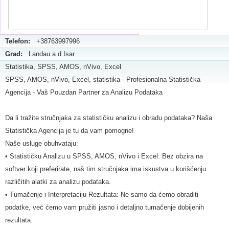
Telefon:
+38763997996
Grad:
Landau a.d.Isar
Statistika, SPSS, AMOS, nVivo, Excel
SPSS, AMOS, nVivo, Excel, statistika - Profesionalna Statistička
Agencija - Vaš Pouzdan Partner za Analizu Podataka
Da li tražite stručnjaka za statističku analizu i obradu podataka? Naša
Statistička Agencija je tu da vam pomogne!
Naše usluge obuhvataju:
• Statističku Analizu u SPSS, AMOS, nVivo i Excel: Bez obzira na
softver koji preferirate, naš tim stručnjaka ima iskustva u korišćenju
različitih alatki za analizu podataka.
• Tumačenje i Interpretaciju Rezultata: Ne samo da ćemo obraditi
podatke, već ćemo vam pružiti jasno i detaljno tumačenje dobijenih
rezultata.