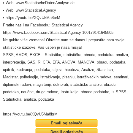
• Web: www.StatistischeDatenAnalyse.de
• Web: www.Statistical.Agency
• https://youtu.be/XQvU5Ma8brM
Pratite nas i na Facebooku: Statistical Agency
https://www.facebook.com/Statistical-Agency-100179141645805
Ne gubite više vremena! Obratite nam se danas i prepustite nam svoje
statističke izazove. Vaš uspeh je naša misija!
SPSS, AMOS, EXCEL, Statistika, statistička, obrada, podataka, analiza,
interpretacija, SAS, R, CFA, EFA, ANOVA, MANOVA, obradu podataka,
upitnik, kodiranja, podataka, ciljevi, hipoteza, Analize, Statistica,
Magistar, psihologije, istraživanje, pisanju, istraživačkih radova, seminari,
diplomski radovi, magisteriji, doktorati, statističku analizu, obradu
podataka, naučne, druge radove, Instrukcije, obrada podataka, iz SPSS,
Statistička, analiza, podataka
https://youtu.be/XQvU5Ma8brM
Email oglasivača
Detalji oglasivača