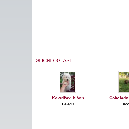
SLIČNI OGLASI
Kovrdžavi bišon
Čokoladni
Belegiš
Beo