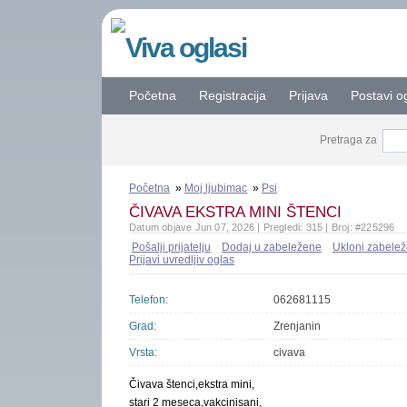
Početna
Registracija
Prijava
Postavi o
Pretraga za
Početna
»
Moj ljubimac
»
Psi
ČIVAVA EKSTRA MINI ŠTENCI
Datum objave Jun 07, 2026 | Pregledi: 315 | Broj: #225296
Pošalji prijatelju
Dodaj u zabeležene
Ukloni zabelež
Prijavi uvredljiv oglas
Telefon:
062681115
Grad:
Zrenjanin
Vrsta:
civava
Čivava štenci,ekstra mini,
stari 2 meseca,vakcinisani,