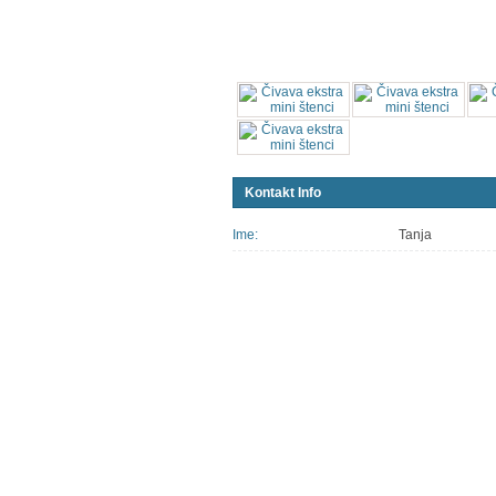
Kontakt Info
Ime:
Tanja
Još oglasa ovog k