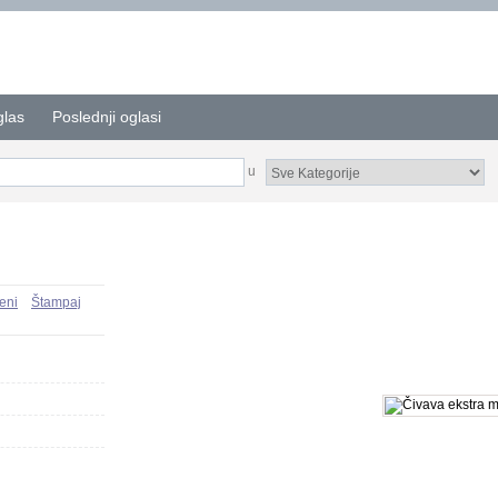
glas
Poslednji oglasi
u
eni
Štampaj