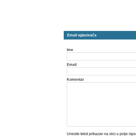
Email oglasivača
Ime
Email
Komentar
Unesite tekst prikazan na slici u polje ispo