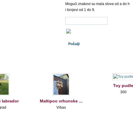
Mogući znakovi su mala slova od a do h
i brojevi od 1 do 9.
Toy pudl
300
 labrador
Maltipoo vrhunske ...
grad
Vrbas