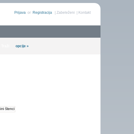
Prijava
or
Registracija
|
Zabeleženi
|
Kontakt
opcije »