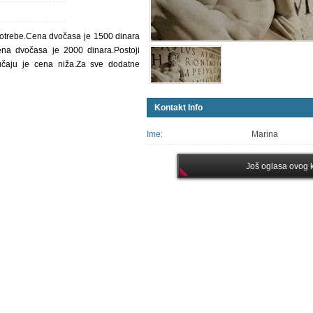
 potrebe.Cena dvočasa je 1500 dinara
ena dvočasa je 2000 dinara.Postoji
učaju je cena niža.Za sve dodatne
Kontakt Info
Ime:
Marina
Još oglasa ovog k