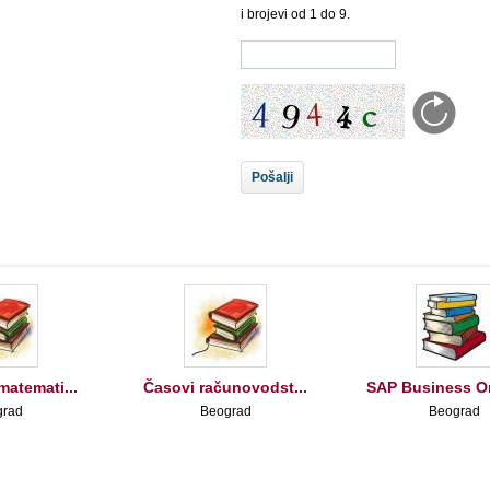
i brojevi od 1 do 9.
matemati...
Časovi računovodst...
SAP Business O
grad
Beograd
Beograd