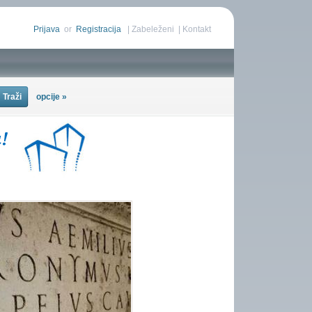
Prijava
or
Registracija
|
Zabeleženi
|
Kontakt
opcije »