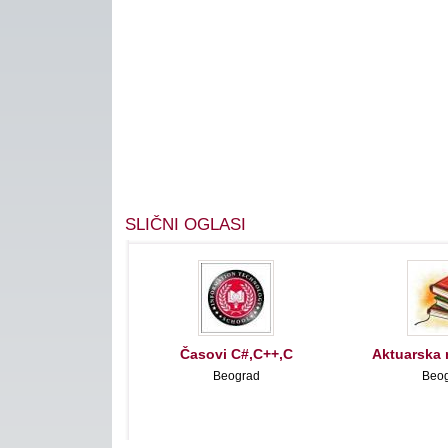
SLIČNI OGLASI
Časovi C#,C++,C
Aktuarska 
Beograd
Beo