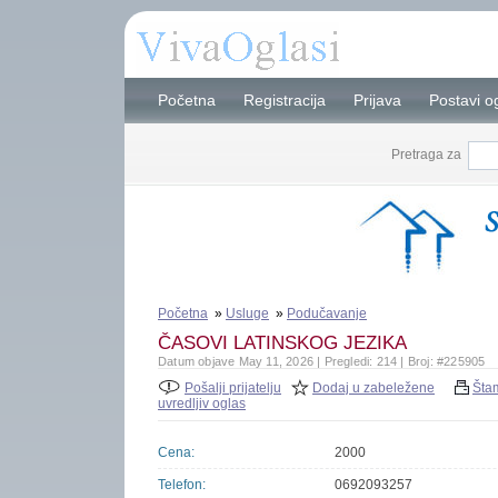
Početna
Registracija
Prijava
Postavi o
Pretraga za
Početna
»
Usluge
»
Podučavanje
ČASOVI LATINSKOG JEZIKA
Datum objave May 11, 2026 | Pregledi: 214 | Broj: #225905
Pošalji prijatelju
Dodaj u zabeležene
Šta
uvredljiv oglas
Cena:
2000
Telefon:
0692093257