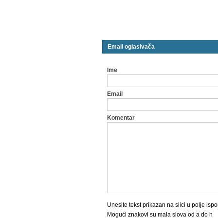
Email oglasivača
Ime
Email
Komentar
Unesite tekst prikazan na slici u polje ispo
Mogući znakovi su mala slova od a do h