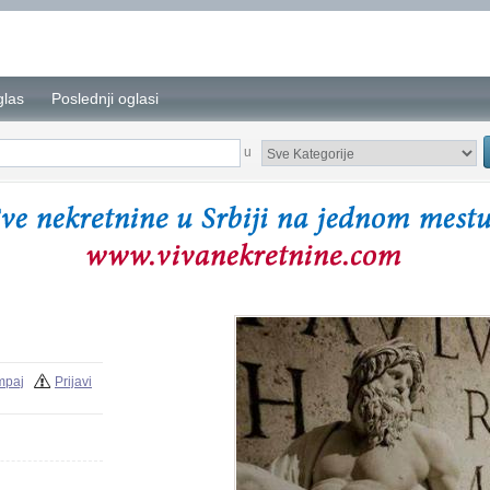
glas
Poslednji oglasi
u
mpaj
Prijavi