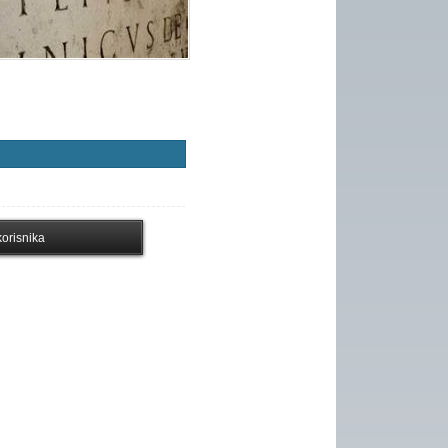
orisnika