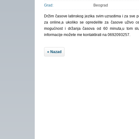
Grad:
Beograd
Držim časove latinskog jezika svim uzrastima i za sve
za online,a ukoliko se opredelite za časove uživo c
mogućnost i držanja časova od 60 minuta,u tom sl
informacije možete me kontaktirati na 0692093257.
« Nazad