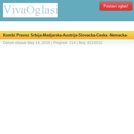
Postavi oglas!
Kombi Prevoz Srbija-Madjarska-Austrija-Slovacka-Ceska -Nemacka-
Srbija
Datum objave May 16, 2026 | Pregledi: 214 | Broj: #226510