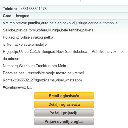
Telefon:
+381655321278
Grad:
beograd
Vršimo prevoz putnika,auta na slep prikolici,usluga carine automobila.
Selidbe,prevoz torbi,kofera,kuhinja,bele tehnike,paketa.
Polasci iz Srbije svakog petka
iz Nemačke svake nedelje
Prijepolje,Uzice,Čačak,Beograd,Novi Sad,Subotica... Putnike na vozimo
do adrese.
Numberg,Wurzburg,Frankfurt am Main...
Pozovite nas i rezervišite svoje mesto na vreme!
Kontakt:0655321278(poziv,sms,viber,whatsapp)
#kombiprevoz EU
Email oglasivača
Detalji oglasivača
Pošalji prijatelju
Prijavi uvredljiv oglas