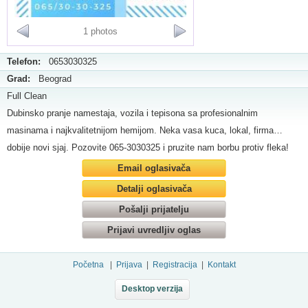
1 photos
Telefon:
0653030325
Grad:
Beograd
Full Clean
Dubinsko pranje namestaja, vozila i tepisona sa profesionalnim
masinama i najkvalitetnijom hemijom. Neka vasa kuca, lokal, firma…
dobije novi sjaj. Pozovite 065-3030325 i pruzite nam borbu protiv fleka!
Email oglasivača
Detalji oglasivača
Pošalji prijatelju
Prijavi uvredljiv oglas
Početna
|
Prijava
|
Registracija
|
Kontakt
Desktop verzija