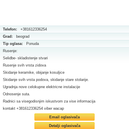
Telefon:
+381612336254
Grad:
beograd
Tip oglasa:
Ponuda
Rusenje:
Selidbe- skladistenje stvari
Rusenje svih vrsta zidova
Skidanje keramike, obijanje kosuljice
Skidanje svih vrsta podova, skidanje stare stolarije.
Ugradnja nove celokupne elektricne instalacije
Odnosenje suta.
Radnici sa visegodisnjim iskustvom za vise informacija
kontakt +381612336254 viber wacap
Email oglasivača
Detalji oglasivača