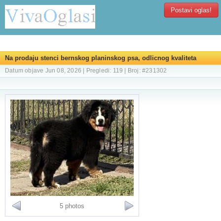
Postavi oglas!
Na prodaju stenci bernskog planinskog psa, odlicnog kvaliteta
Datum objave Jun 08, 2026 | Pregledi: 119 | Broj: #231302
5 photos