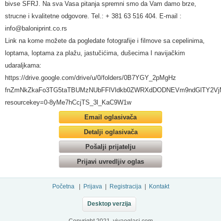
bivse SFRJ. Na sva Vasa pitanja spremni smo da Vam damo brze,
strucne i kvalitetne odgovore. Tel.: + 381 63 516 404. E-mail :
info@baloniprint.co.rs
Link na kome možete da pogledate fotografije i filmove sa cepelinima,
loptama, loptama za plažu, jastučićima, dušecima I navijačkim
udaraljkama:
https://drive.google.com/drive/u/0/folders/0B7YGY_2pMgHz
fnZmNkZkaFo3TG5taTBUMzNUbFFlVldkb0ZWRXdDODNEVm9ndGlTY2V
resourcekey=0-8yMe7hCcjTS_3l_KaC9W1w
Email oglasivača
Detalji oglasivača
Pošalji prijatelju
Prijavi uvredljiv oglas
Početna
|
Prijava
|
Registracija
|
Kontakt
Desktop verzija