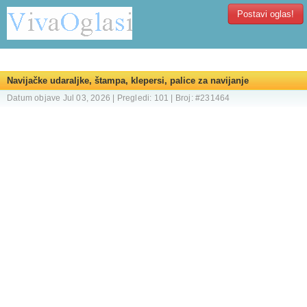
Postavi oglas!
Navijačke udaraljke, štampa, klepersi, palice za navijanje
Datum objave Jul 03, 2026 | Pregledi: 101 | Broj: #231464