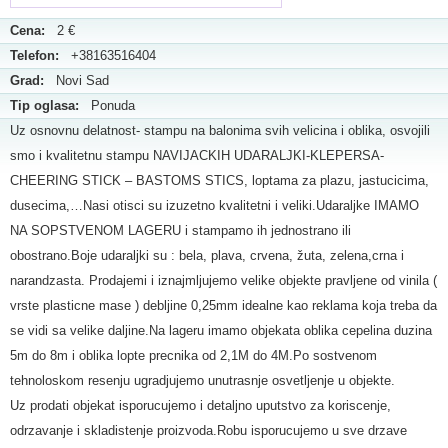
Cena:
2 €
Telefon:
+38163516404
Grad:
Novi Sad
Tip oglasa:
Ponuda
Uz osnovnu delatnost- stampu na balonima svih velicina i oblika, osvojili
smo i kvalitetnu stampu NAVIJACKIH UDARALJKI-KLEPERSA-
CHEERING STICK – BASTOMS STICS, loptama za plazu, jastucicima,
dusecima,…Nasi otisci su izuzetno kvalitetni i veliki.Udaraljke IMAMO
NA SOPSTVENOM LAGERU i stampamo ih jednostrano ili
obostrano.Boje udaraljki su : bela, plava, crvena, žuta, zelena,crna i
narandzasta. Prodajemi i iznajmljujemo velike objekte pravljene od vinila (
vrste plasticne mase ) debljine 0,25mm idealne kao reklama koja treba da
se vidi sa velike daljine.Na lageru imamo objekata oblika cepelina duzina
5m do 8m i oblika lopte precnika od 2,1M do 4M.Po sostvenom
tehnoloskom resenju ugradjujemo unutrasnje osvetljenje u objekte.
Uz prodati objekat isporucujemo i detaljno uputstvo za koriscenje,
odrzavanje i skladistenje proizvoda.Robu isporucujemo u sve drzave