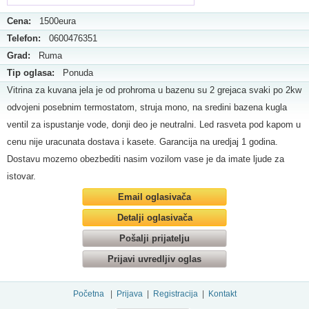
Cena:
1500eura
Telefon:
0600476351
Grad:
Ruma
Tip oglasa:
Ponuda
Vitrina za kuvana jela je od prohroma u bazenu su 2 grejaca svaki po 2kw
odvojeni posebnim termostatom, struja mono, na sredini bazena kugla
ventil za ispustanje vode, donji deo je neutralni. Led rasveta pod kapom u
cenu nije uracunata dostava i kasete. Garancija na uredjaj 1 godina.
Dostavu mozemo obezbediti nasim vozilom vase je da imate ljude za
istovar.
Email oglasivača
Detalji oglasivača
Pošalji prijatelju
Prijavi uvredljiv oglas
Početna
|
Prijava
|
Registracija
|
Kontakt