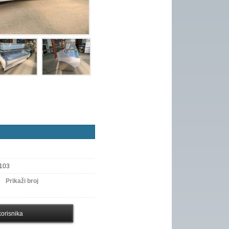
 103
Prikaži broj
orisnika