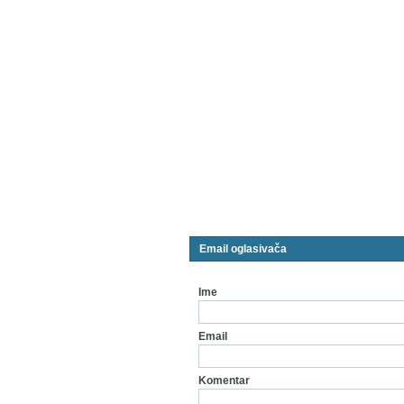
Email oglasivača
Ime
Email
Komentar