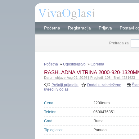
Početna
Registracija
Prijava
Postavi o
Pretraga za
Početna
»
Ugostiteljstvo
»
Oprema
RASHLADNA VITRINA 2000-920-1320
Datum objave Aug 01, 2026 | Pregledi: 108 | Broj: #231623
Pošalji prijatelju
Dodaj u zabeležene
Šta
uvredljiv oglas
Cena:
2200eura
Telefon:
0600476351
Grad:
Ruma
Tip oglasa:
Ponuda