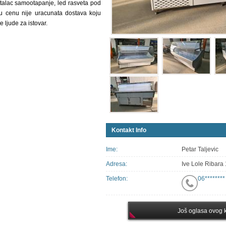
italac samootapanje, led rasveta pod
 u cenu nije uracunata dostava koju
ljude za istovar.
Kontakt Info
Ime:
Petar Taljevic
Adresa:
Ive Lole Ribara
Telefon:
06********
Još oglasa ovog k