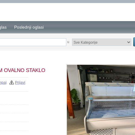
glas
Poslednji oglasi
u
MM OVALNO STAKLO
mpaj
Prijavi