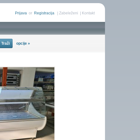
Prijava
or
Registracija
|
Zabeleženi
|
Kontakt
opcije »