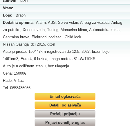
Gorivo:
Dizel
Vrata:
Boja:
Braon
Dodatna oprema:
Alarm, ABS, Servo volan, Airbag za vozaca, Airbag
za putnike, Xenon svetla, Tuning, Manuelna klima, Automatska klima,
Centralna brava, Elektricni podizaci, Child lock
Nissan Qashqai dci 2015. dizel
Auto je prešao 150447km registrovan do 12.5. 2027. braon boje
1461cm3, Euro 4, 6 brzina, snaga motora 81kW/110KS
Auto je u odličnom stanju, bez ulaganja.
Cena: 15000€
Rade, Vršac
Tel: 0658435056
Email oglasivača
Detalji oglasivača
Pošalji prijatelju
Prijavi uvredljiv oglas