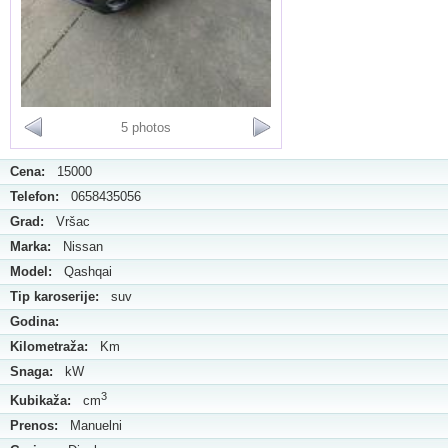
5 photos
Cena:
15000
Telefon:
0658435056
Grad:
Vršac
Marka:
Nissan
Model:
Qashqai
Tip karoserije:
suv
Godina:
Kilometraža:
Km
Snaga:
kW
3
Kubikaža:
cm
Prenos:
Manuelni