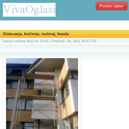
Postavi oglas!
Gletovanje, krečenje, moleraj, fasada
Datum objave May 09, 2026 | Pregledi: 36 | Broj: #232703