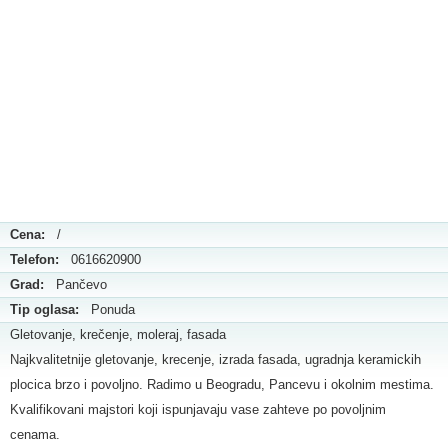
Cena:
/
Telefon:
0616620900
Grad:
Pančevo
Tip oglasa:
Ponuda
Gletovanje, krečenje, moleraj, fasada
Najkvalitetnije gletovanje, krecenje, izrada fasada, ugradnja keramickih
plocica brzo i povoljno. Radimo u Beogradu, Pancevu i okolnim mestima.
Kvalifikovani majstori koji ispunjavaju vase zahteve po povoljnim
cenama.