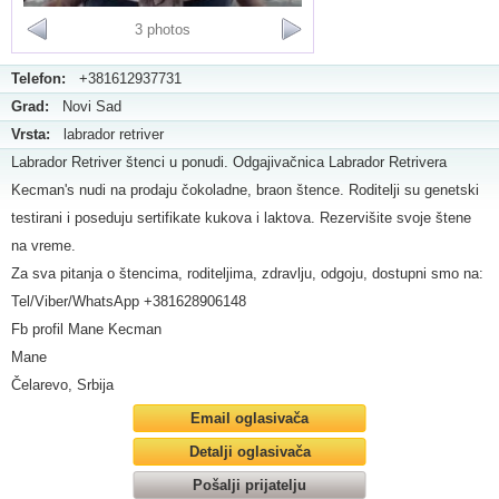
3 photos
Telefon:
+381612937731
Grad:
Novi Sad
Vrsta:
labrador retriver
Labrador Retriver štenci u ponudi. Odgajivačnica Labrador Retrivera
Kecman's nudi na prodaju čokoladne, braon štence. Roditelji su genetski
testirani i poseduju sertifikate kukova i laktova. Rezervišite svoje štene
na vreme.
Za sva pitanja o štencima, roditeljima, zdravlju, odgoju, dostupni smo na:
Tel/Viber/WhatsApp +381628906148
Fb profil Mane Kecman
Mane
Čelarevo, Srbija
Email oglasivača
Detalji oglasivača
Pošalji prijatelju