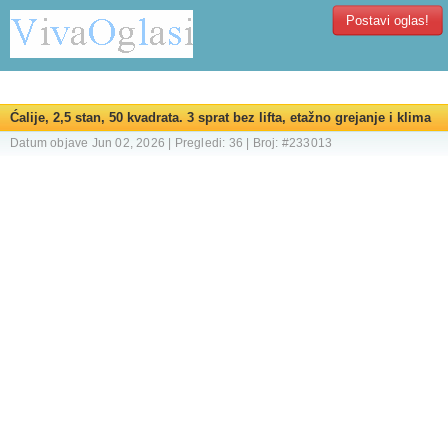
Postavi oglas!
Ćalije, 2,5 stan, 50 kvadrata. 3 sprat bez lifta, etažno grejanje i klima
Datum objave Jun 02, 2026 | Pregledi: 36 | Broj: #233013