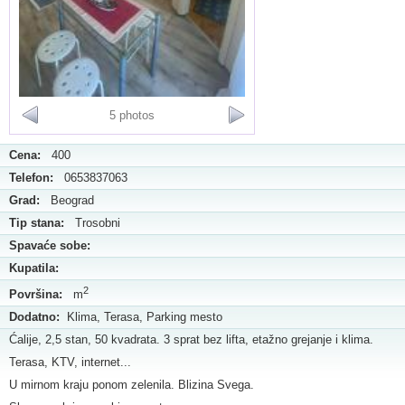
5 photos
Cena:
400
Telefon:
0653837063
Grad:
Beograd
Tip stana:
Trosobni
Spavaće sobe:
Kupatila:
2
Površina:
m
Dodatno:
Klima, Terasa, Parking mesto
Ćalije, 2,5 stan, 50 kvadrata. 3 sprat bez lifta, etažno grejanje i klima.
Terasa, KTV, internet...
U mirnom kraju ponom zelenila. Blizina Svega.