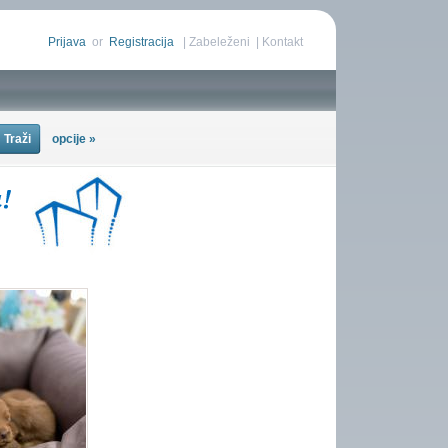
Prijava
or
Registracija
|
Zabeleženi
|
Kontakt
opcije »