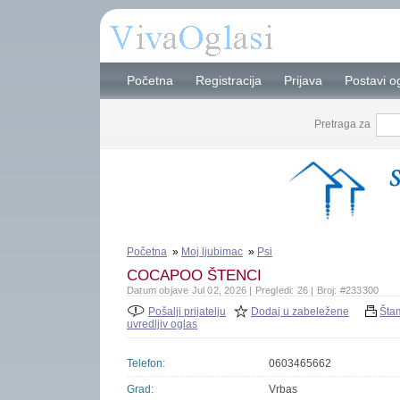
Početna
Registracija
Prijava
Postavi o
Pretraga za
Početna
»
Moj ljubimac
»
Psi
COCAPOO ŠTENCI
Datum objave Jul 02, 2026 | Pregledi: 26 | Broj: #233300
Pošalji prijatelju
Dodaj u zabeležene
Šta
uvredljiv oglas
Telefon:
0603465662
Grad:
Vrbas