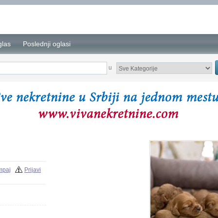
glas
Poslednji oglasi
u
mpaj
Prijavi