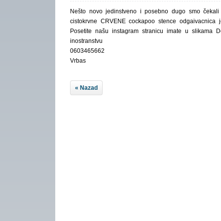
Nešto novo jedinstveno i posebno dugo smo čekali
cistokrvne CRVENE cockapoo stence odgaivacnica j
Posetite našu instagram stranicu imate u slikama D
inostranstvu
0603465662
Vrbas
« Nazad