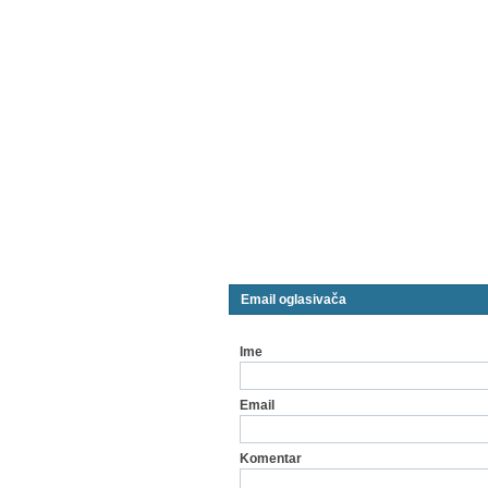
Email oglasivača
Ime
Email
Komentar