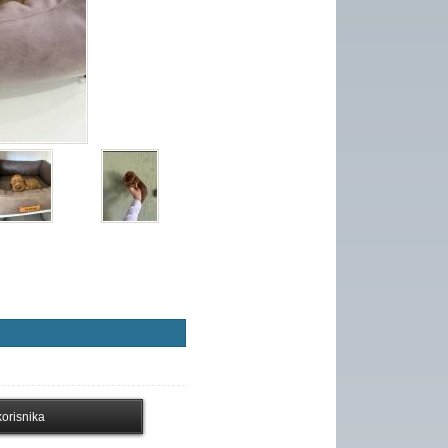
orisnika