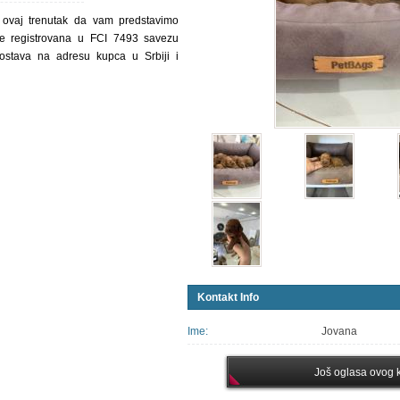
 ovaj trenutak da vam predstavimo
e registrovana u FCI 7493 savezu
ostava na adresu kupca u Srbiji i
Kontakt Info
Ime:
Jovana
Još oglasa ovog k