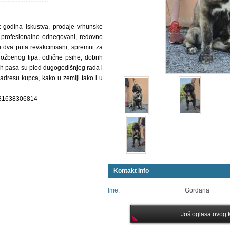
t godina iskustva, prodaje vrhunske
 profesionalno odnegovani, redovno
 i dva puta revakcinisani, spremni za
izložbenog tipa, odlične psihe, dobrih
ih pasa su plod dugogodišnjeg rada i
adresu kupca, kako u zemlji tako i u
+381638306814
Kontakt Info
Ime:
Gordana
Još oglasa ovog k