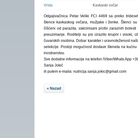
Vrsta:
Kavkaski ovčar
Odgajivačnica Petar Veliki FCI 4469 sa preko tridese
štence kavkaskog ovčara, mužjake i ženke. Štenci su
čišćeni od parazita, vakcinisani protiv zaraznih bolesti
preuzimanje. Roditelji su psi izrazito krupni i visoki, 
čuvarskih osobina. Dobar karakter i uravnoteženost naš
selekcije. Postoji mogućnost dostave šteneta na kućnu 
inostranstvu.
Sve dodatne informacije na telefon /Viber/Whats App 
Sanja Jokić
ili putem e-maila: nutricija.sanja.jokic@gmail.com
« Nazad