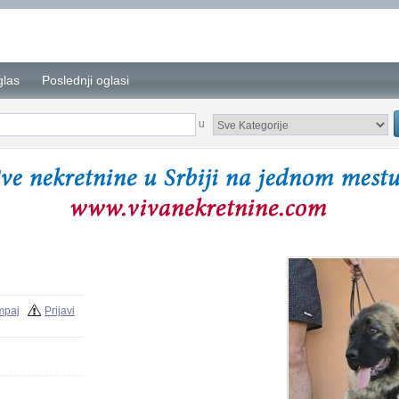
glas
Poslednji oglasi
u
mpaj
Prijavi