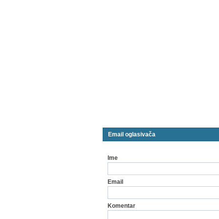
Email oglasivača
Ime
Email
Komentar