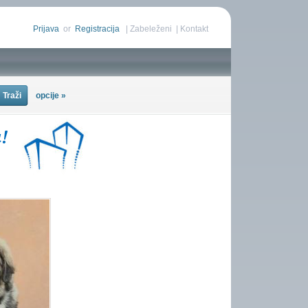
Prijava
or
Registracija
|
Zabeleženi
|
Kontakt
opcije »