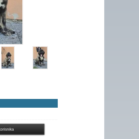
orisnika