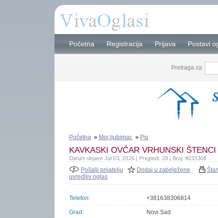
Početna
Registracija
Prijava
Postavi o
Pretraga za
Početna
»
Moj ljubimac
»
Psi
KAVKASKI OVČAR VRHUNSKI ŠTENCI
Datum objave Jul 03, 2026 | Pregledi: 29 | Broj: #233308
Pošalji prijatelju
Dodaj u zabeležene
Šta
uvredljiv oglas
Telefon:
+381638306814
Grad:
Novi Sad