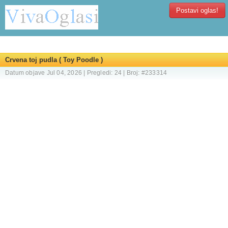
Postavi oglas!
Crvena toj pudla ( Toy Poodle )
Datum objave Jul 04, 2026 | Pregledi: 24 | Broj: #233314