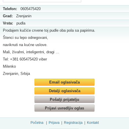
Telefon:
0605475420
Grad:
Zrenjanin
Vrsta:
pudla
Prodajem kučiće crvene toj pudle oba pola sa papirima.
Štenci su lepo odnegovani,
naviknuti na kućne uslove.
Mali, živahni, inteligentni, dragi …
Tel: +381 605475420 viber
Milenko
Zrenjanin, Srbija
Email oglasivača
Detalji oglasivača
Pošalji prijatelju
Prijavi uvredljiv oglas
Početna
|
Prijava
|
Registracija
|
Kontakt