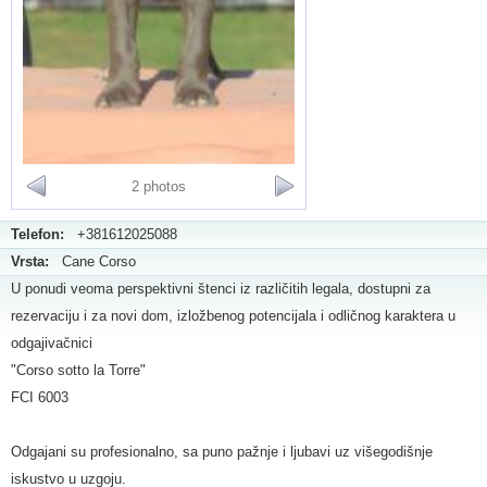
2 photos
Telefon:
+381612025088
Vrsta:
Cane Corso
U ponudi veoma perspektivni štenci iz različitih legala, dostupni za
rezervaciju i za novi dom, izložbenog potencijala i odličnog karaktera u
odgajivačnici
"Corso sotto la Torre"
FCI 6003
Odgajani su profesionalno, sa puno pažnje i ljubavi uz višegodišnje
iskustvo u uzgoju.