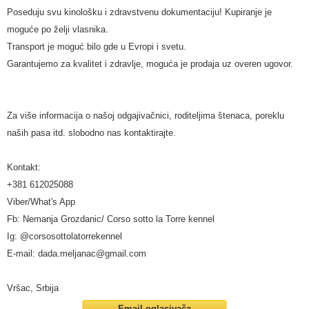
Poseduju svu kinološku i zdravstvenu dokumentaciju! Kupiranje je
moguće po želji vlasnika.
Transport je moguć bilo gde u Evropi i svetu.
Garantujemo za kvalitet i zdravlje, moguća je prodaja uz overen ugovor.
Za više informacija o našoj odgajivačnici, roditeljima štenaca, poreklu
naših pasa itd. slobodno nas kontaktirajte.
Kontakt:
+381 612025088
Viber/What's App
Fb: Nemanja Grozdanic/ Corso sotto la Torre kennel
Ig: @corsosottolatorrekennel
E-mail: dada.meljanac@gmail.com
Vršac, Srbija
Email oglasivača