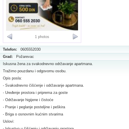
1 photos
Telefon:
0605552030
Grad:
Požarevac
Iskusna žena za svakodnevno održavanje apartmana.
Tražimo pouzdanu i odgovornu osobu.
Opis posla:
- Svakodnevno čišćenje i održavanje apartmana.
- Uređenje prostora i priprema za goste
- Održavanje higijene i čistoće
- Pranje i peglanje posteljine i peškira
- Briga o osnovnim kućnim stvarima
Uslovi:
- Iskustvo u čišćenju i održavanju prostora