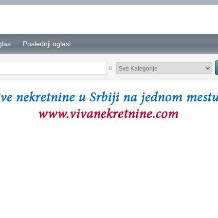
glas
Poslednji oglasi
u