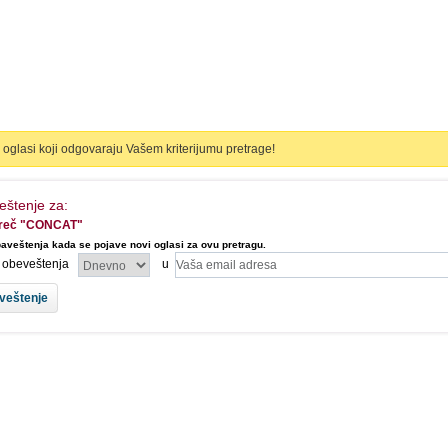
oglasi koji odgovaraju Vašem kriterijumu pretrage!
eštenje za:
a reč "CONCAT"
aveštenja kada se pojave novi oglasi za ovu pretragu.
l obeveštenja
u