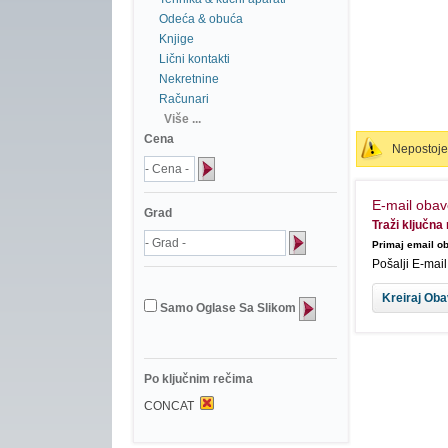
Odeća & obuća
Knjige
Lični kontakti
Nekretnine
Računari
Više ...
Cena
Nepostoje 
E-mail obav
Grad
Traži ključn
Primaj email ob
Pošalji E-mai
Samo Oglase Sa Slikom
Po ključnim rečima
CONCAT