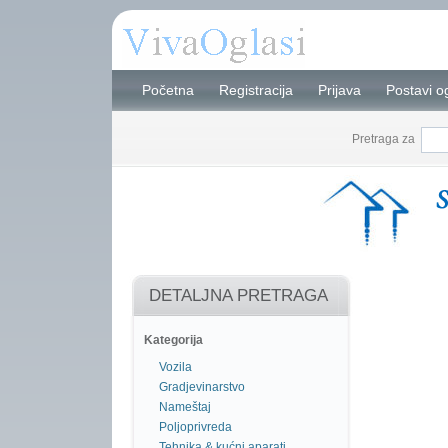
Početna
Registracija
Prijava
Postavi o
Pretraga za
DETALJNA PRETRAGA
Kategorija
Vozila
Gradjevinarstvo
Nameštaj
Poljoprivreda
Tehnika & kućni aparati