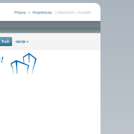
Prijava
or
Registracija
|
Zabeleženi
|
Kontakt
opcije »