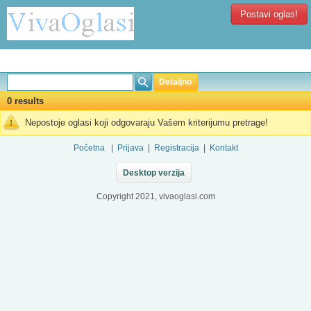
Postavi oglas!
Detaljno
0 results
Nepostoje oglasi koji odgovaraju Vašem kriterijumu pretrage!
Početna
|
Prijava
|
Registracija
|
Kontakt
Desktop verzija
Copyright 2021, vivaoglasi.com