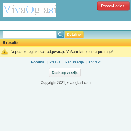
Postavi oglas!
Detaljno
0 results
Nepostoje oglasi koji odgovaraju Vašem kriterijumu pretrage!
Početna
|
Prijava
|
Registracija
|
Kontakt
Desktop verzija
Copyright 2021, vivaoglasi.com