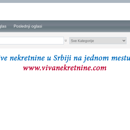
glas
Poslednji oglasi
u