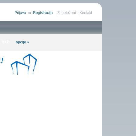
Prijava
or
Registracija
|
Zabeleženi
|
Kontakt
opcije »