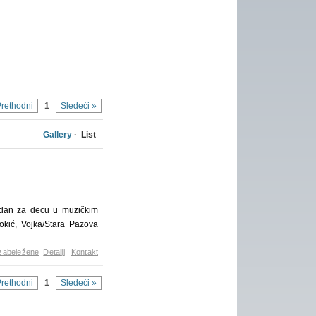
Prethodni
1
Sledeći »
Gallery
· List
odan za decu u muzičkim
kić, Vojka/Stara Pazova
zabeležene
Detalji
Kontakt
Prethodni
1
Sledeći »