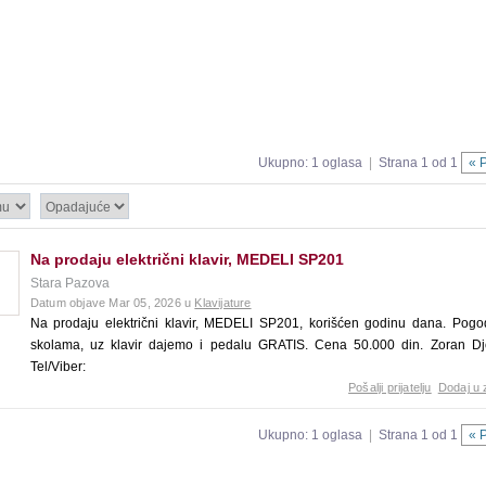
Ukupno: 1 oglasa
|
Strana 1 od 1
« 
Na prodaju električni klavir, MEDELI SP201
Stara Pazova
Datum objave Mar 05, 2026 u
Klavijature
Na prodaju električni klavir, MEDELI SP201, korišćen godinu dana. Pog
skolama, uz klavir dajemo i pedalu GRATIS. Cena 50.000 din. Zoran Djo
Tel/Viber:
Pošalji prijatelju
Dodaj u 
Ukupno: 1 oglasa
|
Strana 1 od 1
« 