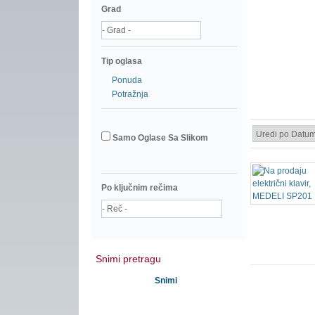
Grad
Tip oglasa
Ponuda
Potražnja
Samo Oglase Sa Slikom
Po ključnim rečima
Snimi pretragu