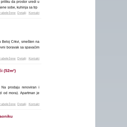
priliku da prostor uredi u
ene sobe, kuhinja sa trp
zabeležene
Detalji
Kontakt
 Beloj Crkvi, smešten na
evni boravak sa spavaćim
zabeležene
Detalji
Kontakt
i (52m²)
Na prodaju renoviran i
ed od mora). Apartman je
zabeležene
Detalji
Kontakt
aoniku