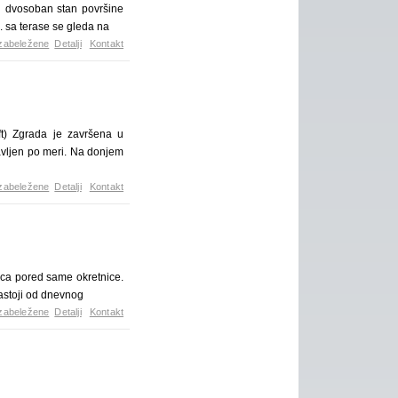
n dvosoban stan površine
. sa terase se gleda na
zabeležene
Detalji
Kontakt
ft) Zgrada je završena u
vljen po meri. Na donjem
zabeležene
Detalji
Kontakt
ica pored same okretnice.
sastoji od dnevnog
zabeležene
Detalji
Kontakt