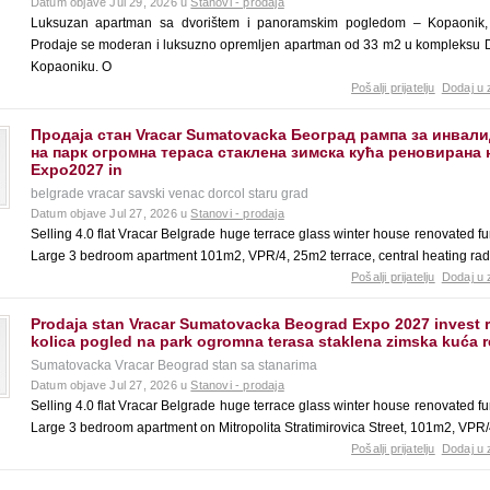
Datum objave Jul 29, 2026 u
Stanovi - prodaja
Luksuzan apartman sa dvorištem i panoramskim pogledom – Kopaonik, 
Prodaje se moderan i luksuzno opremljen apartman od 33 m2 u kompleksu Dv
Kopaoniku. O
Pošalji prijatelju
Dodaj u 
Продаја стан Vracar Sumatovacka Београд рампа за инвал
на парк огромна тераса стаклена зимска кућа реновирана
Expo2027 in
belgrade vracar savski venac dorcol staru grad
Datum objave Jul 27, 2026 u
Stanovi - prodaja
Selling 4.0 flat Vracar Belgrade huge terrace glass winter house renovated f
Large 3 bedroom apartment 101m2, VPR/4, 25m2 terrace, central heating radia
Pošalji prijatelju
Dodaj u 
Prodaja stan Vracar Sumatovacka Beograd Expo 2027 invest r
kolica pogled na park ogromna terasa staklena zimska kuća 
Sumatovacka Vracar Beograd stan sa stanarima
Datum objave Jul 27, 2026 u
Stanovi - prodaja
Selling 4.0 flat Vracar Belgrade huge terrace glass winter house renovated f
Large 3 bedroom apartment on Mitropolita Stratimirovica Street, 101m2, VPR/
Pošalji prijatelju
Dodaj u 