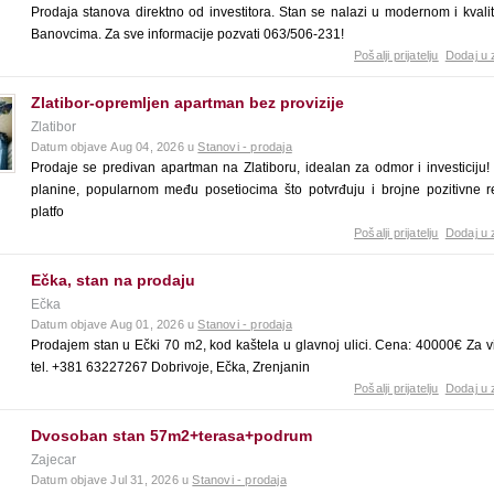
Prodaja stanova direktno od investitora. Stan se nalazi u modernom i kva
Banovcima. Za sve informacije pozvati 063/506-231!
Pošalji prijatelju
Dodaj u 
Zlatibor-opremljen apartman bez provizije
Zlatibor
Datum objave Aug 04, 2026 u
Stanovi - prodaja
Prodaje se predivan apartman na Zlatiboru, idealan za odmor i investiciju
planine, popularnom među posetiocima što potvrđuju i brojne pozitivne 
platfo
Pošalji prijatelju
Dodaj u 
Ečka, stan na prodaju
Ečka
Datum objave Aug 01, 2026 u
Stanovi - prodaja
Prodajem stan u Ečki 70 m2, kod kaštela u glavnoj ulici. Cena: 40000€ Za vi
tel. +381 63227267 Dobrivoje, Ečka, Zrenjanin
Pošalji prijatelju
Dodaj u 
Dvosoban stan 57m2+terasa+podrum
Zajecar
Datum objave Jul 31, 2026 u
Stanovi - prodaja