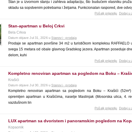
Stan je u izvornom stanju i zahteva adaptaciju, što budućem vlasniku pruža 
skladu sa sopstvenim potrebama i željama. Funkcionalan raspored, dve odvoj
Pošalji prijatelju
Dodaj u 
Stan-apartman u Beloj Crkvi
Bela Crkva
Datum objave Jul 31, 2026 u
Stanovi - prodaja
Prodaje se apartman površine 34 m2 u turističkom kompleksu RAFFAELO u
svega 15 metara od obale glavnog Gradskog jezera. Apartman poseduje dn
delom, kuhi
Pošalji prijatelju
Dodaj u 
Kompletno renoviran apartman sa pogledom na Boku – Krašić
Krašići
Datum objave Jul 30, 2026 u
Stanovi - prodaja
Kompletno renoviran apartman sa pogledom na Boku – Krašići (52m²) 
opremljen apartman u Krašićima, naselje Maslinjak (Mosorska ulica, 4. r
vazdušnom lin
Pošalji prijatelju
Dodaj u 
LUX apartman sa dvoristem i panoramskim pogledom na Kop
Kopaonik