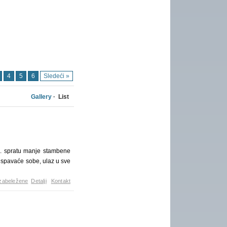
4
5
6
Sledeći »
Gallery
· List
. spratu manje stambene
 spavaće sobe, ulaz u sve
zabeležene
Detalji
Kontakt