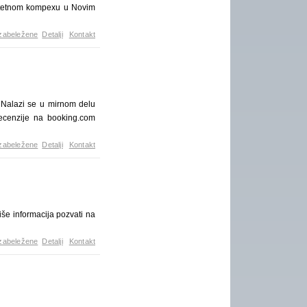
litetnom kompexu u Novim
zabeležene
Detalji
Kontakt
! Nalazi se u mirnom delu
recenzije na booking.com
zabeležene
Detalji
Kontakt
še informacija pozvati na
zabeležene
Detalji
Kontakt