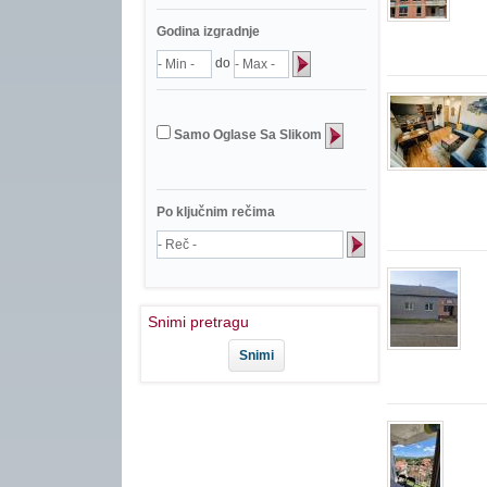
Godina izgradnje
do
Samo Oglase Sa Slikom
Po ključnim rečima
Snimi pretragu