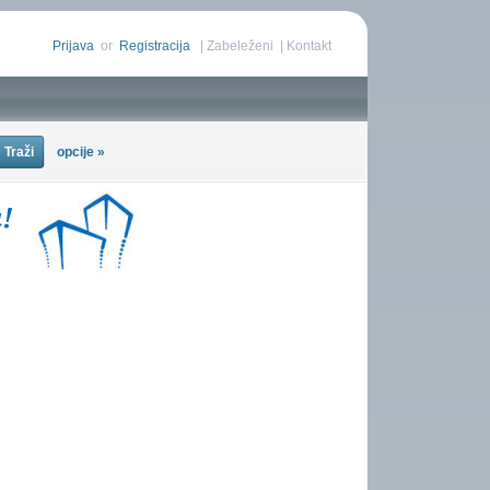
Prijava
or
Registracija
|
Zabeleženi
|
Kontakt
opcije »