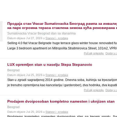
Продаја стан Vracar Sumatovacka Београд рампа за инвал
на парк огромна тераса стаклена зимска кућа реновирана
Sumatovacka Vracar Beograd stan sa stanarima
Datum objave Jul 27, 2026 u
Stanovi - prodaja
Selling 4.0 flat Vracar Belgrade huge terrace glass winter house renovated f
Large 3 bedroom apartment on Mitropolita Stratimirovica Street, 101m2, VPR/
Pošalji prijatelju
Dodaj u 
LUX opremljen stan u naselju Stepa Stepanovic
Beograd
Datum objave Jul 25, 2026 u
Stanovi - prodaja
Stan u zgradi sagradjenoj 2014 godine. Dnevna soba, kuhinja sa trpezarijom
je trenutno opremljena kao kancelarija i garderober), dva hodnika, dva kupatil
Pošalji prijatelju
Dodaj u 
Prodajem dvoiposoban kompletno namesten i uknjizen stan
Beograd
Datum objave Jul 25, 2026 u
Stanovi - prodaja
Prodajemo kompletno namesten dvoiposoban stan na trecem spratu. Sv