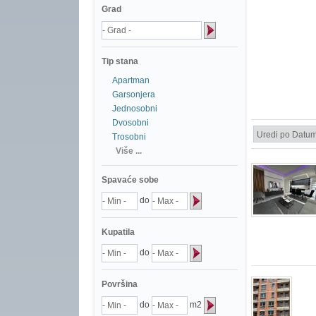
Grad
Tip stana
Apartman
Garsonjera
Jednosobni
Dvosobni
Trosobni
Više ...
Spavaće sobe
do
Kupatila
do
Površina
do
m2