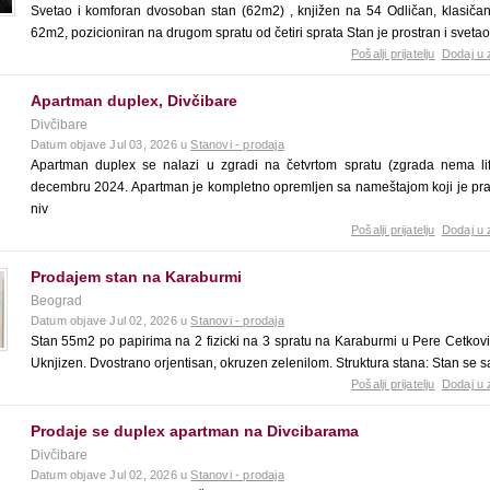
Svetao i komforan dvosoban stan (62m2) , knjižen na 54 Odličan, klasiča
62m2, pozicioniran na drugom spratu od četiri sprata Stan je prostran i svetao
Pošalji prijatelju
Dodaj u 
Apartman duplex, Divčibare
Divčibare
Datum objave Jul 03, 2026 u
Stanovi - prodaja
Apartman duplex se nalazi u zgradi na četvrtom spratu (zgrada nema li
decembru 2024. Apartman je kompletno opremljen sa nameštajom koji je pra
niv
Pošalji prijatelju
Dodaj u 
Prodajem stan na Karaburmi
Beograd
Datum objave Jul 02, 2026 u
Stanovi - prodaja
Stan 55m2 po papirima na 2 fizicki na 3 spratu na Karaburmi u Pere Cetkov
Uknjizen. Dvostrano orjentisan, okruzen zelenilom. Struktura stana: Stan se 
Pošalji prijatelju
Dodaj u 
Prodaje se duplex apartman na Divcibarama
Divčibare
Datum objave Jul 02, 2026 u
Stanovi - prodaja