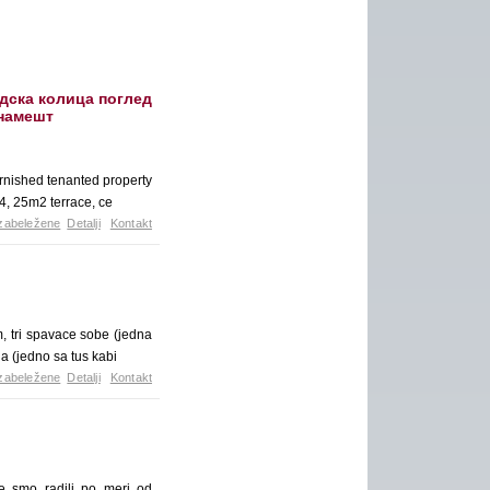
идска колица поглед
 намешт
urnished tenanted property
4, 25m2 terrace, ce
zabeležene
Detalji
Kontakt
, tri spavace sobe (jedna
a (jedno sa tus kabi
zabeležene
Detalji
Kontakt
e smo radili po meri od