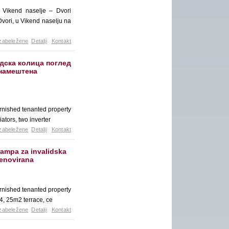
Vikend naselje – Dvori
ori, u Vikend naselju na
zabeležene
Detalji
Kontakt
идска колица поглед
 намештена
urnished tenanted property
tors, two inverter
zabeležene
Detalji
Kontakt
ampa za invalidska
renovirana
urnished tenanted property
4, 25m2 terrace, ce
zabeležene
Detalji
Kontakt