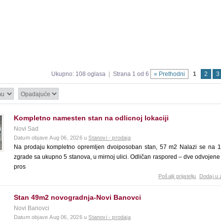
Ukupno: 108 oglasa
|
Strana 1 od 6
« Prethodni
1
2
3
Kompletno namesten stan na odlicnoj lokaciji
Novi Sad
Datum objave Aug 06, 2026 u
Stanovi - prodaja
Na prodaju kompletno opremljen dvoiposoban stan, 57 m2 Nalazi se na 1
zgrade sa ukupno 5 stanova, u mirnoj ulici. Odličan raspored – dve odvojene
pros
Pošalji prijatelju
Dodaj u 
Stan 49m2 novogradnja-Novi Banovci
Novi Banovci
Datum objave Aug 06, 2026 u
Stanovi - prodaja