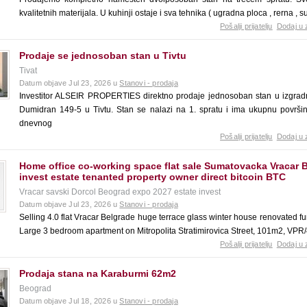
kvalitetnih materijala. U kuhinji ostaje i sva tehnika ( ugradna ploca , rerna , s
Pošalji prijatelju
Dodaj u 
Prodaje se jednosoban stan u Tivtu
Tivat
Datum objave Jul 23, 2026 u
Stanovi - prodaja
Investitor ALSEIR PROPERTIES direktno prodaje jednosoban stan u izgrad
Dumidran 149-5 u Tivtu. Stan se nalazi na 1. spratu i ima ukupnu površin
dnevnog
Pošalji prijatelju
Dodaj u 
Home office co-working space flat sale Sumatovacka Vracar 
invest estate tenanted property owner direct bitcoin BTC
Vracar savski Dorcol Beograd expo 2027 estate invest
Datum objave Jul 23, 2026 u
Stanovi - prodaja
Selling 4.0 flat Vracar Belgrade huge terrace glass winter house renovated f
Large 3 bedroom apartment on Mitropolita Stratimirovica Street, 101m2, VPR/
Pošalji prijatelju
Dodaj u 
Prodaja stana na Karaburmi 62m2
Beograd
Datum objave Jul 18, 2026 u
Stanovi - prodaja