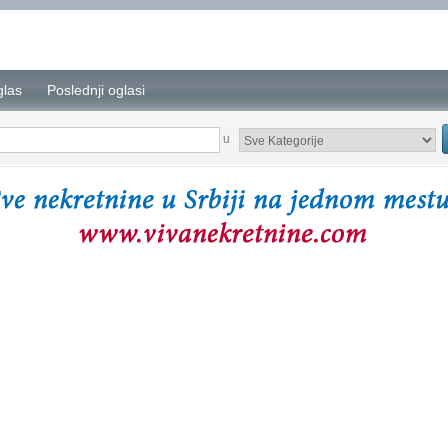
glas
Poslednji oglasi
u