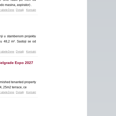
udo masina, aspirator) .
zabeležene
Detalji
Kontakt
nji u stambenom projektu
u 48,2 m². Sastoji se od
zabeležene
Detalji
Kontakt
Belgrade Expo 2027
urnished tenanted property
4, 25m2 terrace, ce
zabeležene
Detalji
Kontakt