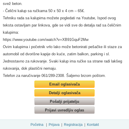
svež beton.
- Čelični kalup sa ručkama 50 x 50 x 4 cm – 65€.
Tehniku rada sa kalupima možete pogledati na Youtube, Ispod ovog
teksta ostavljam par linkova, gde se vidi sve do detalja rad sa čeličnim
kalupima:
https://www.youtube.com/watch?v=XB91GquF2Mw
Ovim kalupima i početnik vrlo lako može betonirati pešačke ili staze za
automobil od dvorišne kapije do kuće, zatim balkon, parking i sl.
Jednostavno za rukovanje. Svaki kalup ima ručke sa strane radi lakšeg
rukovanja, dok plastični nemaju.
Telefon za naručivanje 061/289-2308. Šaljemo brzom poštom.
Email oglasivača
Detalji oglasivača
Pošalji prijatelju
Prijavi uvredljiv oglas
Početna
|
Prijava
|
Registracija
|
Kontakt