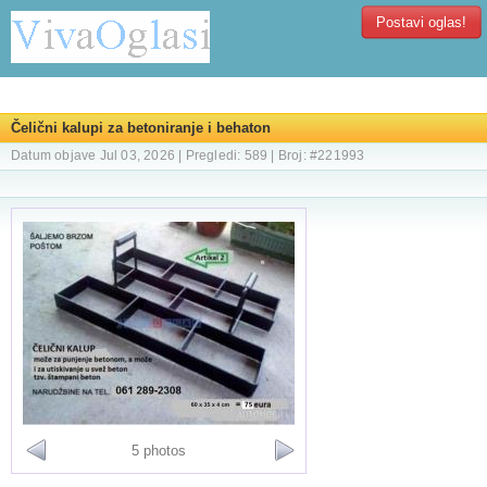
Postavi oglas!
Čelični kalupi za betoniranje i behaton
Datum objave Jul 03, 2026 | Pregledi: 589 | Broj: #221993
5 photos