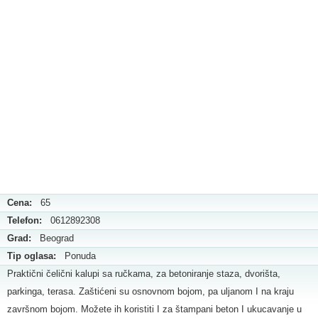
Cena:
65
Telefon:
0612892308
Grad:
Beograd
Tip oglasa:
Ponuda
Praktični čelični kalupi sa ručkama, za betoniranje staza, dvorišta,
parkinga, terasa. Zaštićeni su osnovnom bojom, pa uljanom I na kraju
završnom bojom. Možete ih koristiti I za štampani beton I ukucavanje u