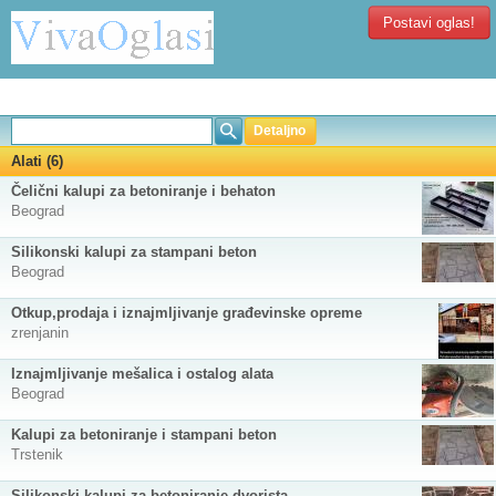
Postavi oglas!
Detaljno
Alati (6)
Čelični kalupi za betoniranje i behaton
Beograd
Silikonski kalupi za stampani beton
Beograd
Otkup,prodaja i iznajmljivanje građevinske opreme
zrenjanin
Iznajmljivanje mešalica i ostalog alata
Beograd
Kalupi za betoniranje i stampani beton
Trstenik
Silikonski kalupi za betoniranje dvorista