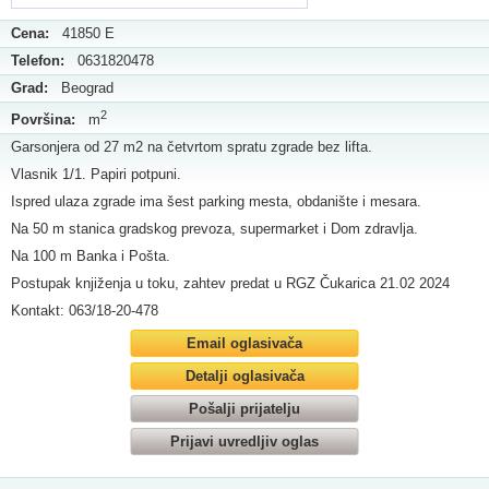
Cena:
41850 E
Telefon:
0631820478
Grad:
Beograd
2
Površina:
m
Garsonjera od 27 m2 na četvrtom spratu zgrade bez lifta.
Vlasnik 1/1. Papiri potpuni.
Ispred ulaza zgrade ima šest parking mesta, obdanište i mesara.
Na 50 m stanica gradskog prevoza, supermarket i Dom zdravlja.
Na 100 m Banka i Pošta.
Postupak knjiženja u toku, zahtev predat u RGZ Čukarica 21.02 2024
Kontakt: 063/18-20-478
Email oglasivača
Detalji oglasivača
Pošalji prijatelju
Prijavi uvredljiv oglas