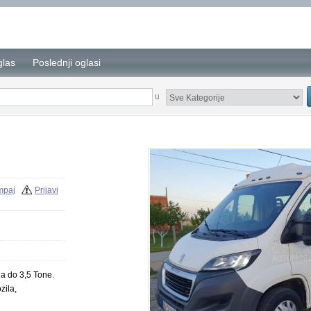
glas
Poslednji oglasi
u
mpaj
Prijavi
la do 3,5 Tone.
zila,