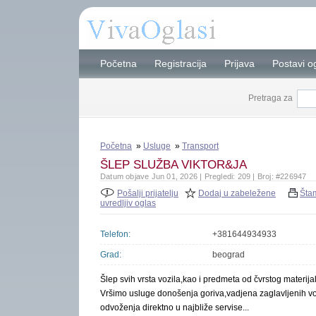
Početna
Registracija
Prijava
Postavi o
Pretraga za
Početna
»
Usluge
»
Transport
ŠLEP SLUŽBA VIKTOR&JA
Datum objave Jun 01, 2026 | Pregledi: 209 | Broj: #226947
Pošalji prijatelju
Dodaj u zabeležene
Šta
uvredljiv oglas
Telefon:
+381644934933
Grad:
beograd
Šlep svih vrsta vozila,kao i predmeta od čvrstog materija
Vršimo usluge donošenja goriva,vadjena zaglavljenih vo
odvoženja direktno u najbliže servise...