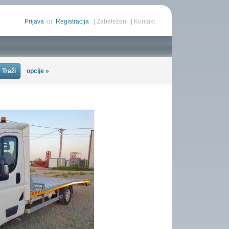
Prijava
or
Registracija
|
Zabeleženi
|
Kontakt
opcije »