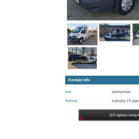
Kontakt Info
Ime:
aleksandar
Adresa:
sutjeska 15 jag
Još oglasa ovog k