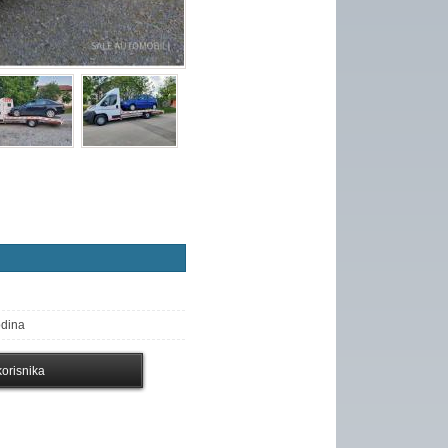
odina
orisnika