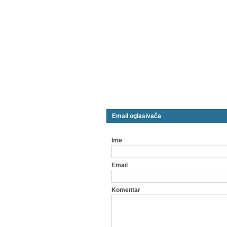
Email oglasivača
Ime
Email
Komentar