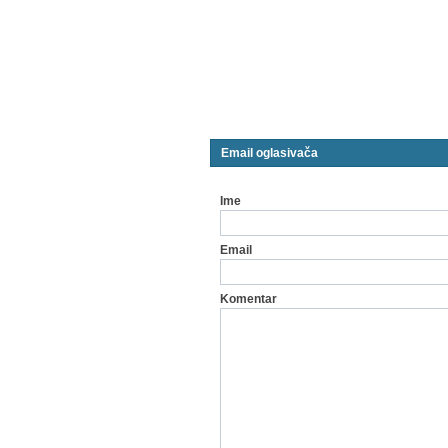
Email oglasivača
Ime
Email
Komentar