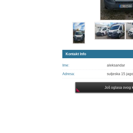
Kontakt Info
Ime:
aleksandar
Adresa:
sutjeska 15 jag
Još oglasa ovog k