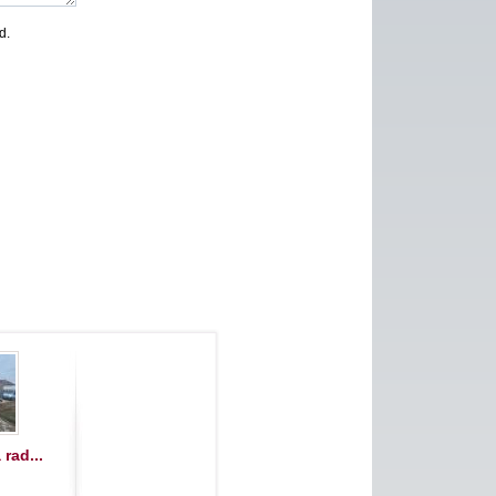
d.
rad...