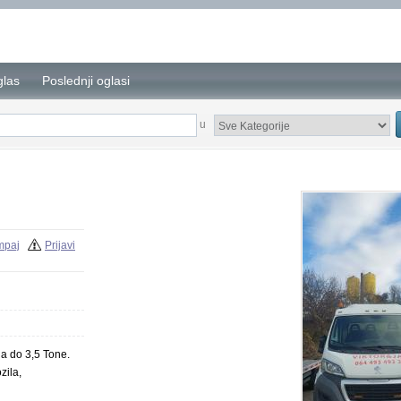
glas
Poslednji oglasi
u
mpaj
Prijavi
la do 3,5 Tone.
zila,