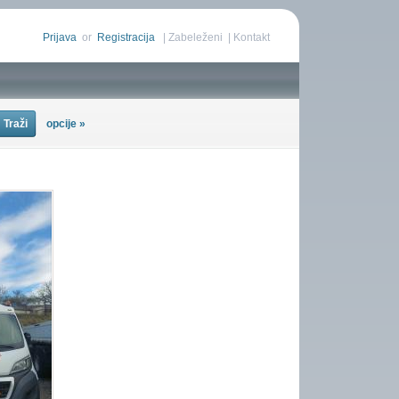
Prijava
or
Registracija
|
Zabeleženi
|
Kontakt
opcije »