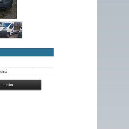
odina
orisnika