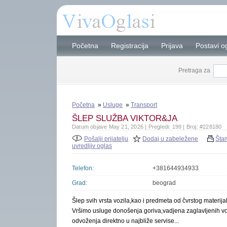
Početna
Registracija
Prijava
Postavi o
Pretraga za
Početna
»
Usluge
»
Transport
ŠLEP SLUŽBA VIKTOR&JA
Datum objave May 21, 2026 | Pregledi: 199 | Broj: #228180
Pošalji prijatelju
Dodaj u zabeležene
Šta
uvredljiv oglas
Telefon:
+381644934933
Grad:
beograd
Šlep svih vrsta vozila,kao i predmeta od čvrstog materija
Vršimo usluge donošenja goriva,vadjena zaglavljenih vo
odvoženja direktno u najbliže servise...