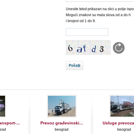
Unesite tekst prikazan na slici u polje ispo
Mogući znakovi su mala slova od a do h
i brojevi od 1 do 9.
ansport-...
Prevoz građevinski...
Usluge prevoza 
grad
beograd
beograd