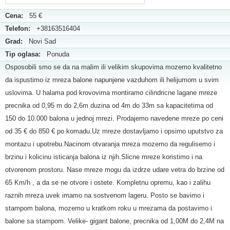
Cena:
55 €
Telefon:
+38163516404
Grad:
Novi Sad
Tip oglasa:
Ponuda
Osposobili smo se da na malim ili velikim skupovima mozemo kvalitetno
da ispustimo iz mreza balone napunjene vazduhom ili helijumom u svim
uslovima. U halama pod krovovima montiramo cilindricne lagane mreze
precnika od 0,95 m do 2,6m duzina od 4m do 33m sa kapacitetima od
150 do 10.000 balona u jednoj mrezi. Prodajemo navedene mreze po ceni
od 35 € do 850 € po komadu.Uz mreze dostavljamo i opsirno uputstvo za
montazu i upotrebu.Nacinom otvaranja mreza mozemo da regulisemo i
brzinu i kolicinu isticanja balona iz njih.Slicne mreze koristimo i na
otvorenom prostoru. Nase mreze mogu da izdrze udare vetra do brzine od
65 Km/h , a da se ne otvore i ostete. Kompletnu opremu, kao i zalihu
raznih mreza uvek imamo na sostvenom lageru. Posto se bavimo i
stampom balona, mozemo u kratkom roku u mrezama da postavimo i
balone sa stampom. Velike- gigant balone, precnika od 1,00M do 2,4M na