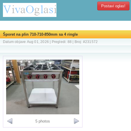
Postavi oglas!
Šporet na plin 710-710-850mm sa 4 ringle
Datum objave Aug 01, 2026 | Pregledi: 88 | Broj: #231572
5 photos