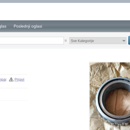
glas
Poslednji oglasi
u
mpaj
Prijavi