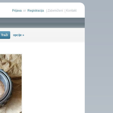
Prijava
or
Registracija
|
Zabeleženi
|
Kontakt
opcije »