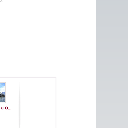
d.
u O...