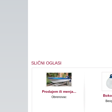
SLIČNI OGLASI
Prodajem ili menja...
Boko
Obrenovac
Beo