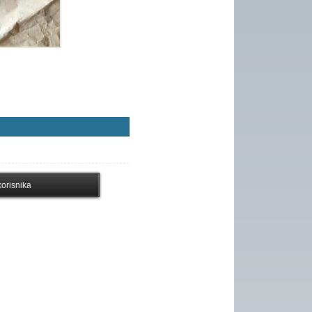
orisnika