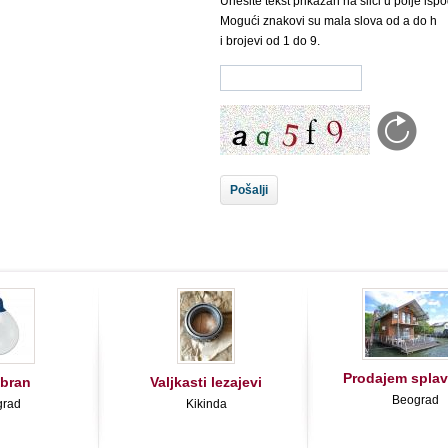
Unesite tekst prikazan na slici u polje ispo
Mogući znakovi su mala slova od a do h
i brojevi od 1 do 9.
Prodajem splav 
bran
Valjkasti lezajevi
Beograd
grad
Kikinda