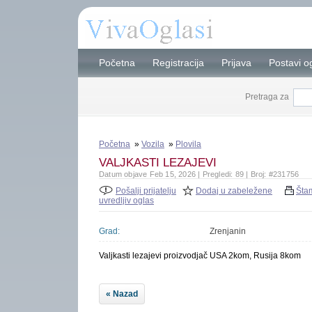
Početna
Registracija
Prijava
Postavi o
Pretraga za
Početna
»
Vozila
»
Plovila
VALJKASTI LEZAJEVI
Datum objave Feb 15, 2026 | Pregledi: 89 | Broj: #231756
Pošalji prijatelju
Dodaj u zabeležene
Šta
uvredljiv oglas
Grad:
Zrenjanin
Valjkasti lezajevi proizvodjač USA 2kom, Rusija 8kom
« Nazad