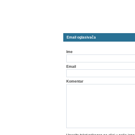
Email oglasivača
Ime
Email
Komentar