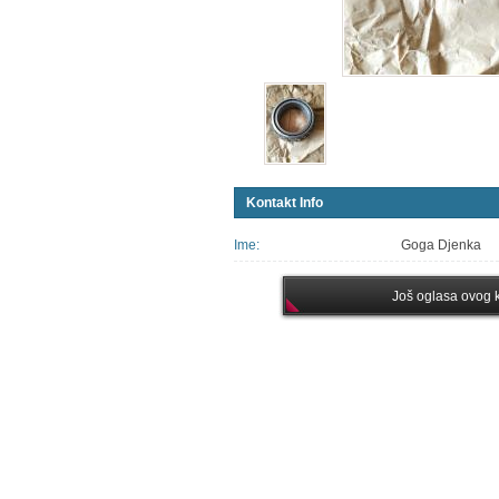
Kontakt Info
Ime:
Goga Djenka
Još oglasa ovog k