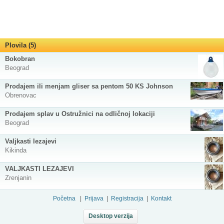
Plovila (5)
Bokobran
Beograd
Prodajem ili menjam gliser sa pentom 50 KS Johnson
Obrenovac
Prodajem splav u Ostružnici na odličnoj lokaciji
Beograd
Valjkasti lezajevi
Kikinda
VALJKASTI LEZAJEVI
Zrenjanin
Početna
|
Prijava
|
Registracija
|
Kontakt
Desktop verzija