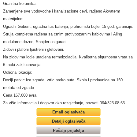
Granitna keramika.
Zamenjene sve vodovodne i kanalizacione cevi, radjeno Akvaterm
materijalom.
Ugradni Geberit, ugradna tus baterija, prohromski bojler 15 god. garancije.
Struja kompletna radjena sa crnim protivpozarnim kablovima i Aling
modularne dozne, Snajder osiguraci.
Zidovi i plafoni ljustreni i gletovani.
Na zidovima lodje uradjena termoizolacija. Kvalitetna sigurnosna vrata sa
6 tacki zakjlucavanja.
Odlična lokacija:
Deciji parkic iza zgrade, vrtic preko puta. Skola i prodavnice na 150
metata od zgrade.
Cena 167.000 evra.
Za više informacija i dogovor oko razgledanja, pozvati 064/323-08-63.
Email oglasivača
Detalji oglasivača
Pošalji prijatelju