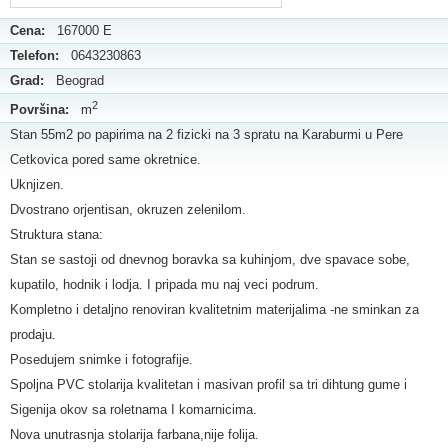
Cena:
167000 E
Telefon:
0643230863
Grad:
Beograd
2
Površina:
m
Stan 55m2 po papirima na 2 fizicki na 3 spratu na Karaburmi u Pere
Cetkovica pored same okretnice.
Uknjizen.
Dvostrano orjentisan, okruzen zelenilom.
Struktura stana:
Stan se sastoji od dnevnog boravka sa kuhinjom, dve spavace sobe,
kupatilo, hodnik i lodja. I pripada mu naj veci podrum.
Kompletno i detaljno renoviran kvalitetnim materijalima -ne sminkan za
prodaju.
Posedujem snimke i fotografije.
Spoljna PVC stolarija kvalitetan i masivan profil sa tri dihtung gume i
Sigenija okov sa roletnama I komarnicima.
Nova unutrasnja stolarija farbana,nije folija.