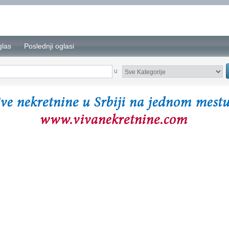
glas
Poslednji oglasi
u