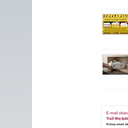
E-mail obav
Traži Moj lju
Primaj email ob