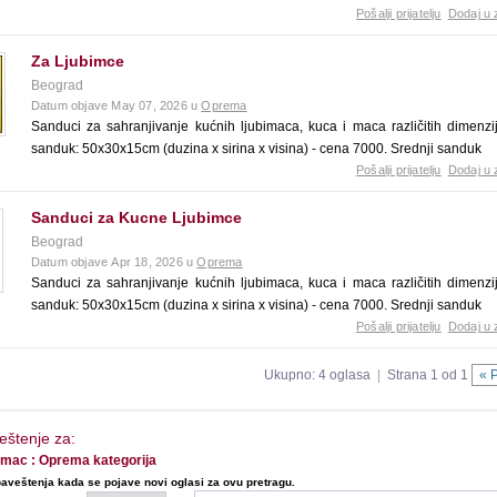
Pošalji prijatelju
Dodaj u 
Za Ljubimce
Beograd
Datum objave May 07, 2026 u
Oprema
Sanduci za sahranjivanje kućnih ljubimaca, kuca i maca različitih dimenzi
sanduk: 50x30x15cm (duzina x sirina x visina) - cena 7000. Srednji sanduk
Pošalji prijatelju
Dodaj u 
Sanduci za Kucne Ljubimce
Beograd
Datum objave Apr 18, 2026 u
Oprema
Sanduci za sahranjivanje kućnih ljubimaca, kuca i maca različitih dimenzi
sanduk: 50x30x15cm (duzina x sirina x visina) - cena 7000. Srednji sanduk
Pošalji prijatelju
Dodaj u 
Ukupno: 4 oglasa
|
Strana 1 od 1
« 
eštenje za:
bimac : Oprema kategorija
aveštenja kada se pojave novi oglasi za ovu pretragu.