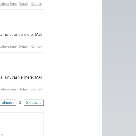
zabeležene
Detalji
Kontakt
ja, unutrašnje mere: Mali
zabeležene
Detalji
Kontakt
ja, unutrašnje mere: Mali
zabeležene
Detalji
Kontakt
Prethodni
1
Sledeći »