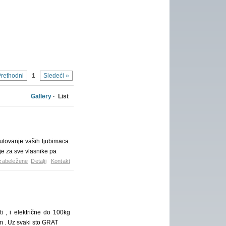
Prethodni
1
Sledeći »
Gallery
· List
utovanje vaših ljubimaca.
je za sve vlasnike pa
zabeležene
Detalji
Kontakt
i , i električne do 100kg
m . Uz svaki sto GRAT