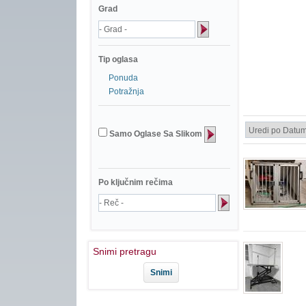
Grad
Tip oglasa
Ponuda
Potražnja
Samo Oglase Sa Slikom
Po ključnim rečima
Snimi pretragu