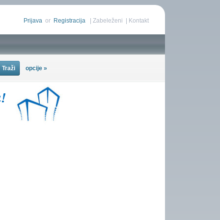
Prijava
or
Registracija
|
Zabeleženi
|
Kontakt
opcije »