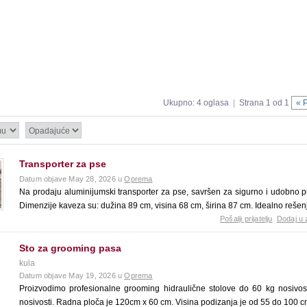
Ukupno: 4 oglasa
|
Strana 1 od 1
« 
Transporter za pse
Datum objave May 28, 2026 u
Oprema
Na prodaju aluminijumski transporter za pse, savršen za sigurno i udobno p
Dimenzije kaveza su: dužina 89 cm, visina 68 cm, širina 87 cm. Idealno rešen
Pošalji prijatelju
Dodaj u 
Sto za grooming pasa
kula
Datum objave May 19, 2026 u
Oprema
Proizvodimo profesionalne grooming hidraulične stolove do 60 kg nosivost
nosivosti. Radna ploča je 120cm x 60 cm. Visina podizanja je od 55 do 100 c