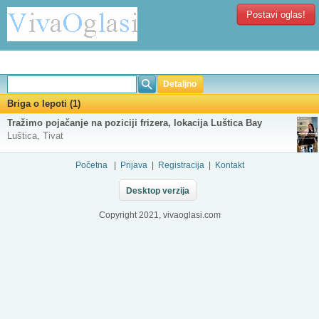
Postavi oglas!
Detaljno
Briga o lepoti (1)
Tražimo pojačanje na poziciji frizera, lokacija Luštica Bay
Luštica, Tivat
Početna
|
Prijava
|
Registracija
|
Kontakt
Desktop verzija
Copyright 2021, vivaoglasi.com