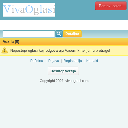
Postavi oglas!
Detaljno
Vozila (0)
Nepostoje oglasi koji odgovaraju Vašem kriterijumu pretrage!
Početna
|
Prijava
|
Registracija
|
Kontakt
Desktop verzija
Copyright 2021, vivaoglasi.com