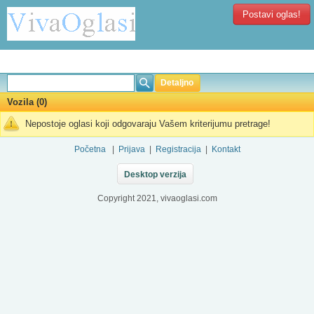
Postavi oglas!
Detaljno
Vozila (0)
Nepostoje oglasi koji odgovaraju Vašem kriterijumu pretrage!
Početna
|
Prijava
|
Registracija
|
Kontakt
Desktop verzija
Copyright 2021, vivaoglasi.com