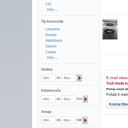
131
Više ...
Tip karoserije
Limuzina
Kravan
Hatchback
Saloon
Coupe
Više ...
Godina
E-mail obav
do
Traži Vozila k
Primaj email ob
Kilometraža
Pošalji E-mai
do
Km
Snaga
do
kW