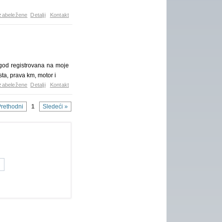
zabeležene
Detalji
Kontakt
god registrovana na moje
sta, prava km, motor i
zabeležene
Detalji
Kontakt
Prethodni
1
Sledeći »