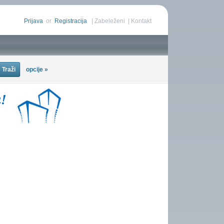
Prijava
or
Registracija
|
Zabeleženi
|
Kontakt
opcije »