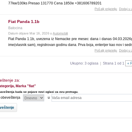
77kw/100ks Presao 131770 Cena 1850e +381606789201
Pošalji prijatelju
Dodaj u 
Fiat Panda 1.1b
Batocina
Datum objave Mar 16, 2026 u
Automobili
Fiat Panda 1.1b, uvezena iz Nemacke pre mesec dana i danas 04.03.2026
ime(vlasnik sam), registrovan godinu dana. Prva boja, enterijer kao nov i sedi
Pošalji prijatelju
Dodaj u 
Ukupno: 3 oglasa
|
Strana 1 od 1
« 
eštenje za:
ategorija, Marka "fiat"
aveštenja kada se pojave novi oglasi za ovu pretragu.
l obeveštenja
u