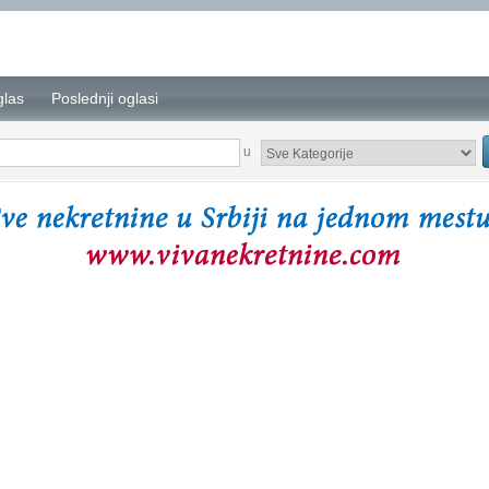
glas
Poslednji oglasi
u