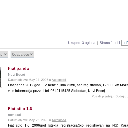
Ukupno: 3 oglasa
|
Strana 1 od 1
« 
Fiat panda
Novi Becej
Datum objave May 24, 2026 u
Automobili
Fiat panda 2012 god. 1.2 benzin, Ima klimu, sad registrovan, 125000km Mo
vise informacija pozvati tel. 0642115425 Slobodan, Novi Becej
Pošalji prijatelju
Dodaj u 
Fiat stilo 1.6
novi sad
Datum objave May 22, 2026 u
Automobili
Fiat stilo 1.6 2006god Istekla registracija(bio registrovan na NS) Ka