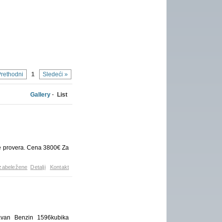
Prethodni
1
Sledeći »
Gallery
· List
ze provera. Cena 3800€ Za
zabeležene
Detalji
Kontakt
ravan Benzin 1596kubika