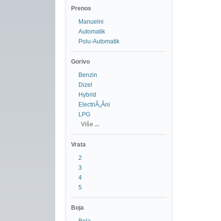
Prenos
Manuelni
Automatik
Polu-Automatik
Gorivo
Benzin
Dizel
Hybrid
ElectriÃ„Âni
LPG
Više ...
Vrata
2
3
4
5
Boja