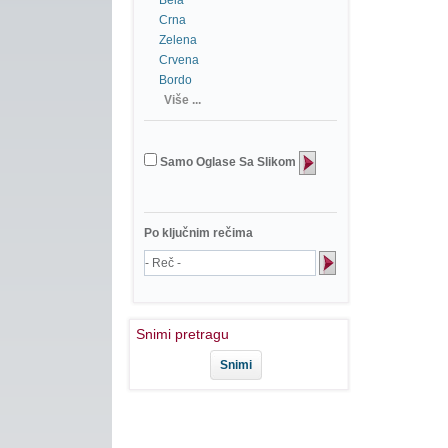
Bela
Crna
Zelena
Crvena
Bordo
Više ...
Samo Oglase Sa Slikom
Po ključnim rečima
Snimi pretragu