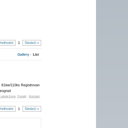
Prethodni
1
Sledeći »
Gallery
· List
, 81kw/110ks Registrovan
Beograd
zabeležene
Detalji
Kontakt
Prethodni
1
Sledeći »