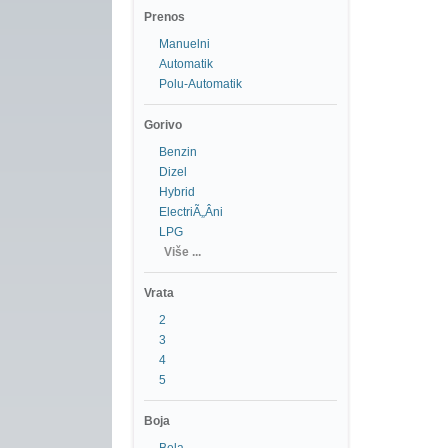
Prenos
Manuelni
Automatik
Polu-Automatik
Gorivo
Benzin
Dizel
Hybrid
ElectriÃ„Âni
LPG
Više ...
Vrata
2
3
4
5
Boja