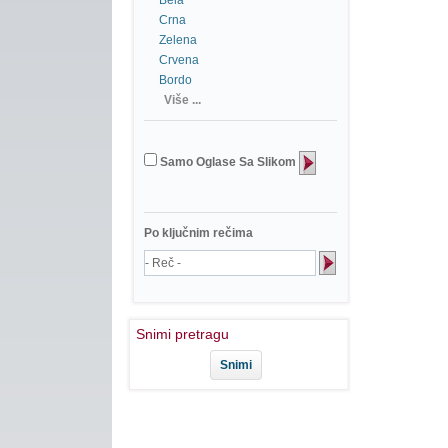
Bela
Crna
Zelena
Crvena
Bordo
Više ...
Samo Oglase Sa Slikom
Po ključnim rečima
Snimi pretragu