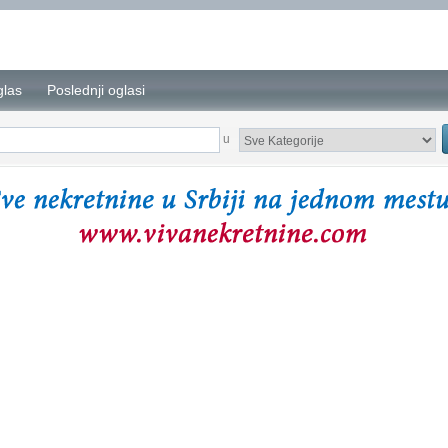
glas
Poslednji oglasi
u