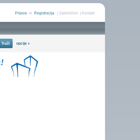
Prijava
or
Registracija
|
Zabeleženi
|
Kontakt
opcije »