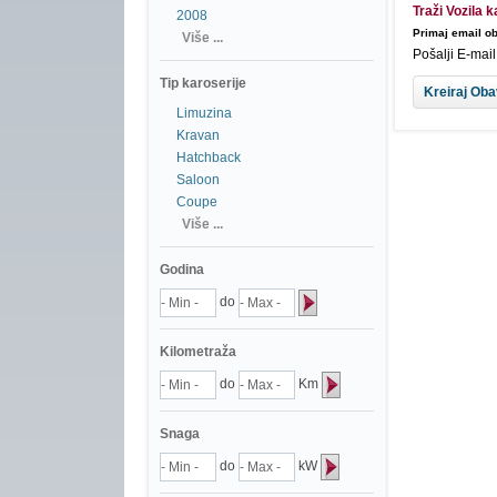
Traži Vozila 
2008
Primaj email ob
Više ...
Pošalji E-mai
Tip karoserije
Limuzina
Kravan
Hatchback
Saloon
Coupe
Više ...
Godina
do
Kilometraža
do
Km
Snaga
do
kW