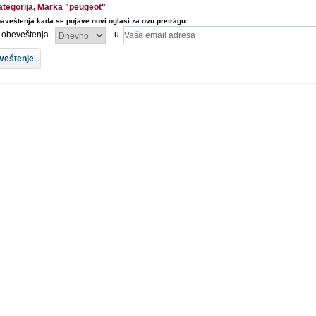
kategorija, Marka "peugeot"
aveštenja kada se pojave novi oglasi za ovu pretragu.
l obeveštenja
u