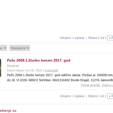
Ukupno: 1 oglasa
|
Strana 1 od 1
« 
Pežo 2008.1.2turbo benzin 2017. god
Beograd
Datum objave Jun 08, 2026 u
Automobili
Pežo 2008.1.2turbo benzin 2017. god odlično stanje, Prešao je 200000 km
do 18. VI 2026. 6800 € Tel/Viber: 0641316402 Đorđe Dragić, 11276 Jakovo/
Pošalji prijatelju
Dodaj u 
Ukupno: 1 oglasa
|
Strana 1 od 1
« 
eštenje za: