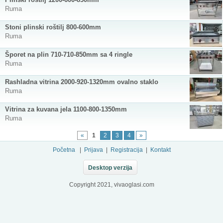
Ruma
Stoni plinski roštilj 800-600mm
Ruma
Šporet na plin 710-710-850mm sa 4 ringle
Ruma
Rashladna vitrina 2000-920-1320mm ovalno staklo
Ruma
Vitrina za kuvana jela 1100-800-1350mm
Ruma
«
1
2
3
4
»
Početna
|
Prijava
|
Registracija
|
Kontakt
Desktop verzija
Copyright 2021, vivaoglasi.com